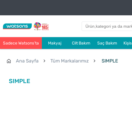
Sadece Watsons’ta
Makyaj
Cilt Bakım
Saç Bakım
Kişi
Ana Sayfa
Tüm Markalarımız
SIMPLE
SIMPLE