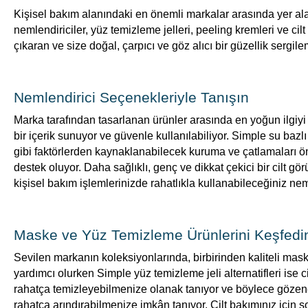
Kişisel bakım alanındaki en önemli markalar arasında yer alan
nemlendiriciler, yüz temizleme jelleri, peeling kremleri ve c
çıkaran ve size doğal, çarpıcı ve göz alıcı bir güzellik sergil
Nemlendirici Seçenekleriyle Tanışın
Marka tarafından tasarlanan ürünler arasında en yoğun ilgiyi
bir içerik sunuyor ve güvenle kullanılabiliyor. Simple su bazlı
gibi faktörlerden kaynaklanabilecek kuruma ve çatlamaları ön
destek oluyor. Daha sağlıklı, genç ve dikkat çekici bir cil
kişisel bakım işlemlerinizde rahatlıkla kullanabileceğiniz ne
Maske ve Yüz Temizleme Ürünlerini Keşfedi
Sevilen markanın koleksiyonlarında, birbirinden kaliteli mas
yardımcı olurken Simple yüz temizleme jeli alternatifleri ise
rahatça temizleyebilmenize olanak tanıyor ve böylece gözen
rahatça arındırabilmenize imkân tanıyor. Cilt bakımınız için s