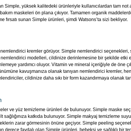
 Simple, yüksek kalitedeki ürünleriyle kullanıcılardan tam not a
ilt bakım maskeleri ön plana çıkıyor. Tamamen organik maddelerden
eme fırsatı sunan Simple ürünleri, şimdi Watsons’ta sizi bekliyor.
 nemlendirici kremler görüyor. Simple nemlendirici seçenekleri, 
 nemlendirici modelleri, cildinize derinlemesine bir şekilde etki 
lemeye yardımcı oluyor. Vitamin ve mineral içeriğiyle de öne çı
t görünümüne kavuşmanıza olanak tanıyan nemlendirici kremler, h
mlendiriciler, cildinize daha sıkı bir form kazandırmaya olanak t
n
keler ve yüz temizleme ürünleri de bulunuyor. Simple maske seç
 cilt sağlığınıza katkıda bulunuyor. Simple makyaj temizleme suy
eklerin zarar görmesinin önüne geçiyor. Simple peeling seçene
on derece faydalı olan Simple ürünleri, bebeksi ve sağlıklı bir te