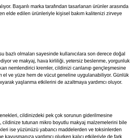
lıyor. Başarılı marka tarafından tasarlanan ürünler arasında
 elde edilen ürünleriyle kişisel bakım kalitenizi zirveye
su bazlı olmaları sayesinde kullanıcılara son derece doğal
ediyor ve makyaj, hava kirliliği, yetersiz beslenme, yorgunluk
kan nemlendirici kremler, cildinizi canlanıp gençleşmesine
em el ve yüze hem de vücut geneline uygulanabiliyor. Günlük
anıyarak yaşlanma etkilerini de azaltmaya yardımcı oluyor.
enekleri, cildinizdeki pek çok sorunun giderilmesine
u, cildinize tutunan mikro boyutlu makyaj malzemelerini bile
kleri ise yüzünüzü yabancı maddelerden ve toksinlerden
ne kavuşmanıza yardımcı olurken kalıcı etkileriyle de fark