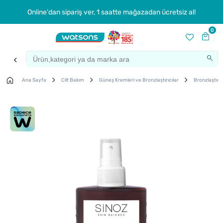
Online'dan sipariş ver, 1 saatte mağazadan ücretsiz al!
0
Ana Sayfa
Cilt Bakım
Güneş Kremleri ve Bronzlaştırıcılar
Bronzlaştırıc