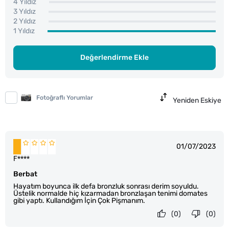
4 Yıldız
3 Yıldız
2 Yıldız
1 Yıldız
Değerlendirme Ekle
Fotoğraflı Yorumlar
Yeniden Eskiye
01/07/2023
F****
Berbat
Hayatım boyunca ilk defa bronzluk sonrası derim soyuldu.
Üstelik normalde hiç kızarmadan bronzlaşan tenimi domates
gibi yaptı. Kullandığım İçin Çok Pişmanım.
(0)
(0)