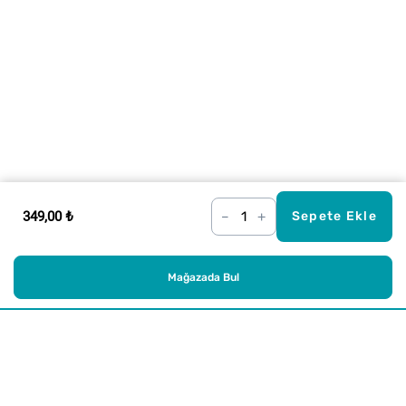
349,00 ₺
–
+
Sepete Ekle
Mağazada Bul