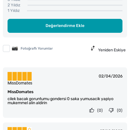
2 Yıldız
1 Yıldız
Değerlendirme Ekle
Fotoğraflı Yorumlar
Yeniden Eskiye
02/04/2026
MissDomates
MissDomates
cilek bacak goruntumu gondersi 0 saka yumusacik yapiyo
mukemmel alin aldirin
(0)
(0)