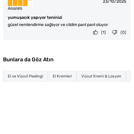
23/10/2025
Anonim
yumuşacık yapıyor teninizi
güzel nemlendirme sağlıyor ve cildim parıl parıl oluyor
(1)
(0)
Bunlara da Göz Atın
El ve Vücut Peelingi
El Kremleri
Vücut Kremi & Losyon
At