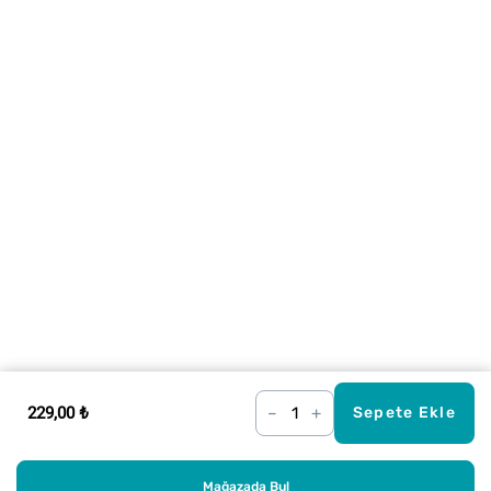
229,00 ₺
–
+
Sepete Ekle
Mağazada Bul