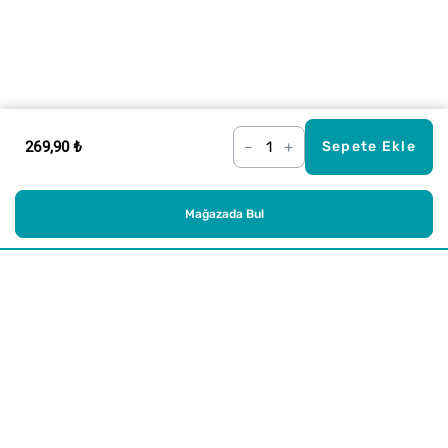
269,90 ₺
–
+
Sepete Ekle
Mağazada Bul
Alışveriş