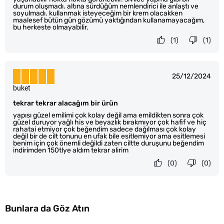
durum oluşmadı. altına sürdüğüm nemlendirici ile anlaştı ve
soyulmadı. kullanmak isteyeceğim bir krem olacakken
maalesef bütün gün gözümü yaktığından kullanamayacağım,
bu herkeste olmayabilir.
(1)
(1)
25/12/2024
buket
tekrar tekrar alacağım bir ürün
yapısı güzel emilimi çok kolay değil ama emildikten sonra çok
güzel duruyor yağlı his ve beyazlık bırakmıyor çok hafif ve hiç
rahatai etmiyor çok beğendim sadece dağılması çok kolay
değil bir de cilt tonunu en ufak bile esitlemiyor ama esitlemesi
benim için çok önemli değildi zaten ciltte duruşunu beğendim
indirimden 150tlye aldım tekrar alirim
(0)
(0)
Bunlara da Göz Atın