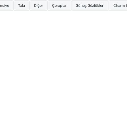
msiye
Takı
Diğer
Çoraplar
Güneş Gözlükleri
Charm &