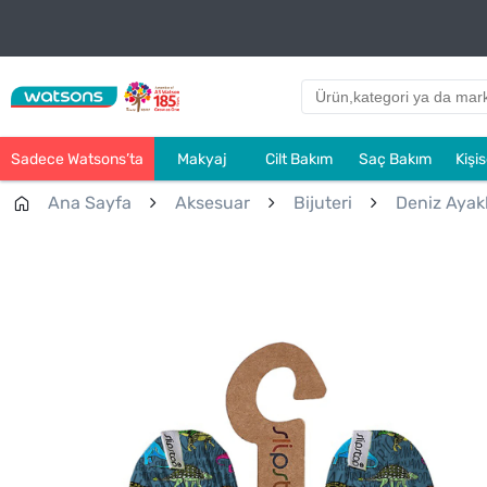
Sadece Watsons’ta
Makyaj
Cilt Bakım
Saç Bakım
Kişi
Ana Sayfa
Aksesuar
Bijuteri
Deniz Ayak