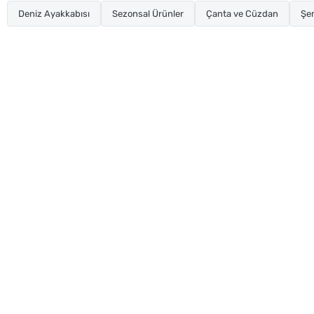
Deniz Ayakkabısı
Sezonsal Ürünler
Çanta ve Cüzdan
Şe