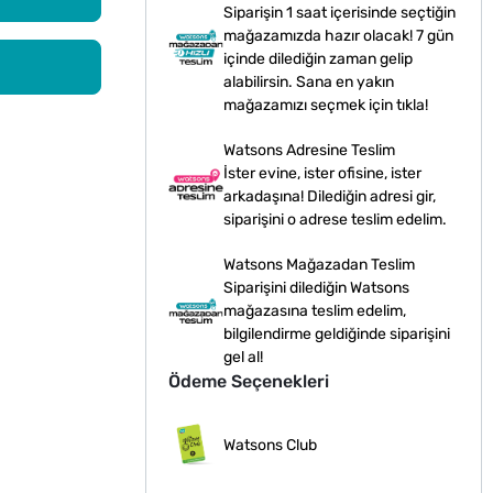
Siparişin 1 saat içerisinde seçtiğin
mağazamızda hazır olacak! 7 gün
içinde dilediğin zaman gelip
alabilirsin. Sana en yakın
mağazamızı seçmek için tıkla!
Watsons Adresine Teslim
İster evine, ister ofisine, ister
arkadaşına! Dilediğin adresi gir,
siparişini o adrese teslim edelim.
Watsons Mağazadan Teslim
Siparişini dilediğin Watsons
mağazasına teslim edelim,
bilgilendirme geldiğinde siparişini
gel al!
Ödeme Seçenekleri
Watsons Club