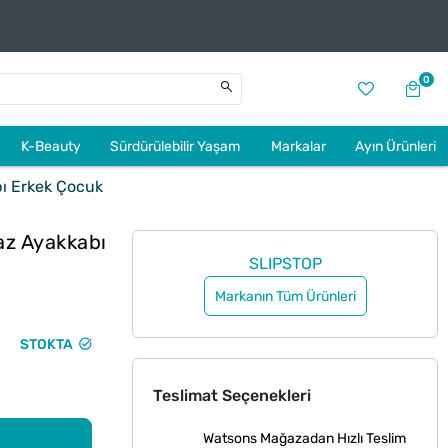
0
K-Beauty
Sürdürülebilir Yaşam
Markalar
Ayın Ürünleri
ı Erkek Çocuk
az Ayakkabı
SLIPSTOP
Markanın Tüm Ürünleri
STOKTA
Teslimat Seçenekleri
Watsons Mağazadan Hızlı Teslim