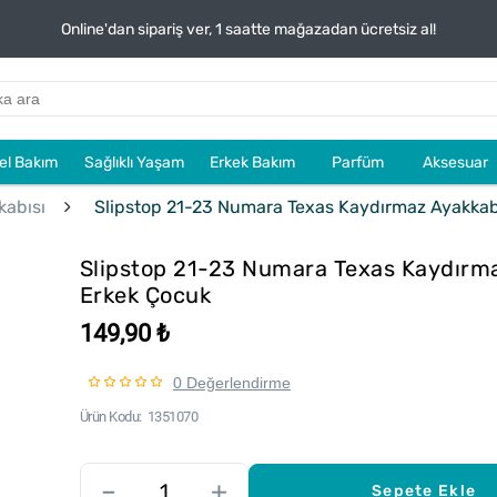
Online'dan sipariş ver, 1 saatte mağazadan ücretsiz al!
sel Bakım
Sağlıklı Yaşam
Erkek Bakım
Parfüm
Aksesuar
kabısı
Slipstop 21-23 Numara Texas Kaydırmaz Ayakkab
Slipstop 21-23 Numara Texas Kaydırm
Erkek Çocuk
149,90 ₺
0 Değerlendirme
Ürün Kodu
1351070
–
+
Sepete Ekle