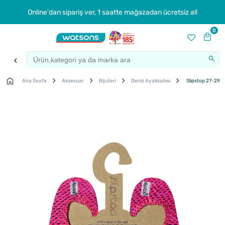
Online'dan sipariş ver, 1 saatte mağazadan ücretsiz al!
0
Ana Sayfa
Aksesuar
Bijuteri
Deniz Ayakkabısı
Slipstop 27-29 