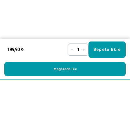
199,90 ₺
–
+
Sepete Ekle
Mağazada Bul
Alışveriş