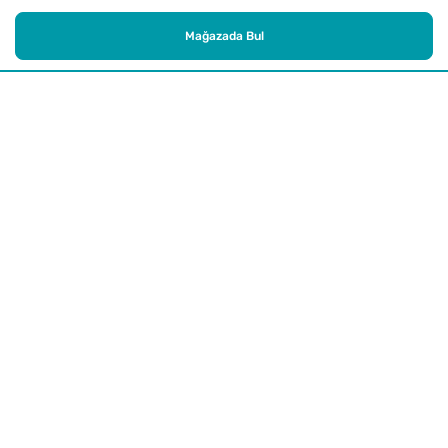
Mağazada Bul
Alışveriş
Kurumsal
Watsons Club
Yardım