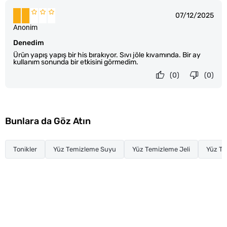
07/12/2025
Anonim
Denedim
Ürün yapış yapış bir his bırakıyor. Sıvı jöle kıvamında. Bir ay
kullanım sonunda bir etkisini görmedim.
(0)
(0)
Bunlara da Göz Atın
Tonikler
Yüz Temizleme Suyu
Yüz Temizleme Jeli
Yüz T