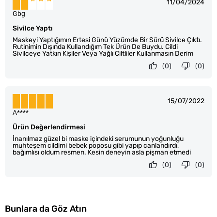
11/04/2024
Gbg
Sivilce Yaptı
Maskeyi Yaptığımın Ertesi Günü Yüzümde Bir Sürü Sivilce Çıktı.
Rutinimin Dışında Kullandığım Tek Ürün De Buydu. Cildi
Sivilceye Yatkın Kişiler Veya Yağlı Ciltliler Kullanmasın Derim
(0)
(0)
15/07/2022
A****
Ürün Değerlendirmesi
İnanılmaz güzel bi maske içindeki serumunun yoğunluğu
muhteşem cildimi bebek poposu gibi yapıp canlandırdı,
bağımlısı oldum resmen. Kesin deneyin asla pişman etmedi
(0)
(0)
Bunlara da Göz Atın