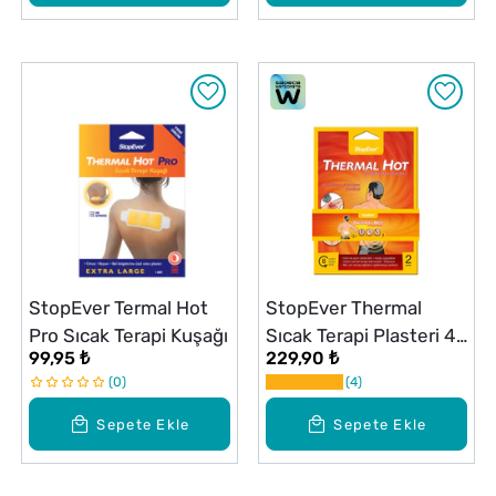
StopEver Termal Hot
StopEver Thermal
Pro Sıcak Terapi Kuşağı
Sıcak Terapi Plasteri 4
99,95 ₺
229,90 ₺
Adet
0
4
Sepete Ekle
Sepete Ekle