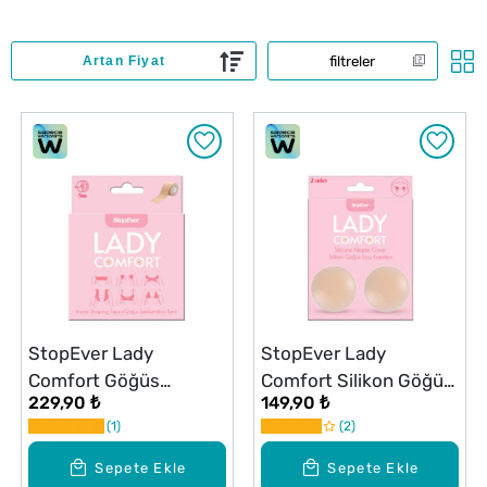
filtreler
StopEver Lady
StopEver Lady
Comfort Göğüs
Comfort Silikon Göğüs
229,90 ₺
149,90 ₺
Şekillendirici Bant
Ucu Pedi 2'li
1
2
Sepete Ekle
Sepete Ekle