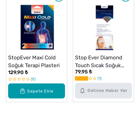
StopEver Maxi Cold
Stop Ever Diamond
Soğuk Terapi Plasteri
Touch Sıcak Soğuk
79,95 ₺
129,90 ₺
Kullanımlı Göz Maskesi
1
0
Gelince Haber Ver
Sepete Ekle