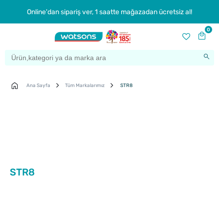
Online'dan sipariş ver, 1 saatte mağazadan ücretsiz al!
0
Ana Sayfa
Tüm Markalarımız
STR8
STR8