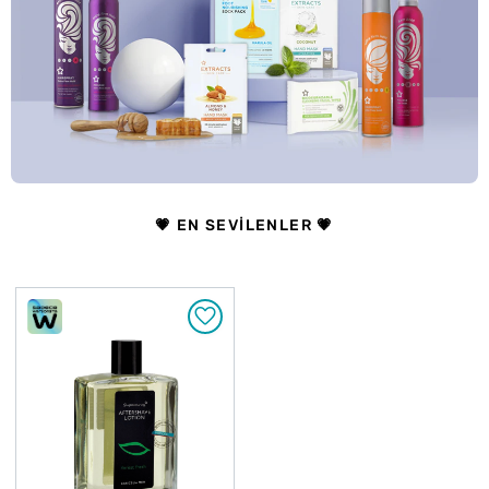
💗 EN SEVILENLER 💗