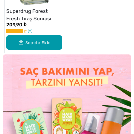
Superdrug Forest
Fresh Tıraş Sonrası
209,90 ₺
Losyon 125 ml
2
Sepete Ekle