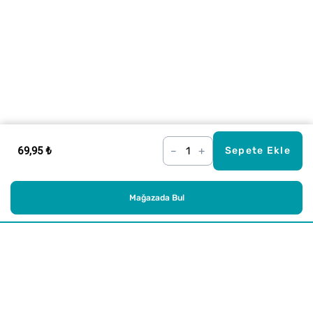
69,95 ₺
–
+
Sepete Ekle
Mağazada Bul