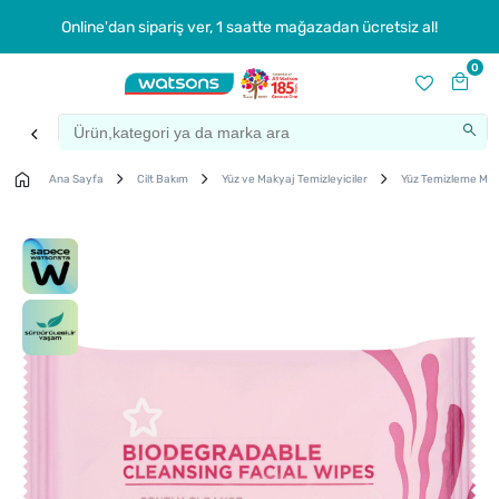
Online'dan sipariş ver, 1 saatte mağazadan ücretsiz al!
0
Ana Sayfa
Cilt Bakım
Yüz ve Makyaj Temizleyiciler
Yüz Temizleme Mend