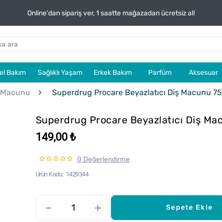
Online'dan sipariş ver, 1 saatte mağazadan ücretsiz al!
sel Bakım
Sağlıklı Yaşam
Erkek Bakım
Parfüm
Aksesuar
 Macunu
Superdrug Procare Beyazlatıcı Diş Macunu 75
Superdrug Procare Beyazlatıcı Diş Ma
149,00 ₺
0 Değerlendirme
Ürün Kodu
1429344
–
+
Sepete Ekle