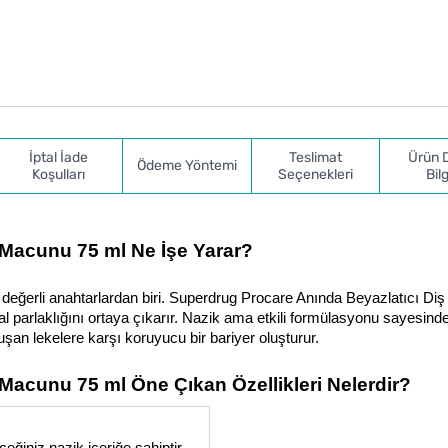
İptal İade
Teslimat
Ürün 
Ödeme Yöntemi
Koşulları
Seçenekleri
Bilg
 Macunu 75 ml Ne İşe Yarar?
değerli anahtarlardan biri. Superdrug Procare Anında Beyazlatıcı Di
l parlaklığını ortaya çıkarır. Nazik ama etkili formülasyonu sayesinde
şan lekelere karşı koruyucu bir bariyer oluşturur.
Macunu 75 ml Öne Çıkan Özellikleri Nelerdir?
eğiniz nazik içeriğe sahiptir.