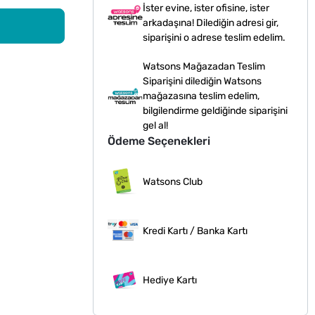
İster evine, ister ofisine, ister
arkadaşına! Dilediğin adresi gir,
siparişini o adrese teslim edelim.
Watsons Mağazadan Teslim
Siparişini dilediğin Watsons
mağazasına teslim edelim,
bilgilendirme geldiğinde siparişini
gel al!
Ödeme Seçenekleri
Watsons Club
Kredi Kartı / Banka Kartı
Hediye Kartı