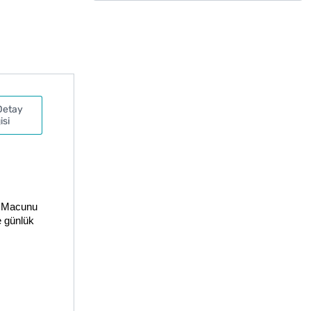
Detay
isi
ş Macunu 
 günlük 