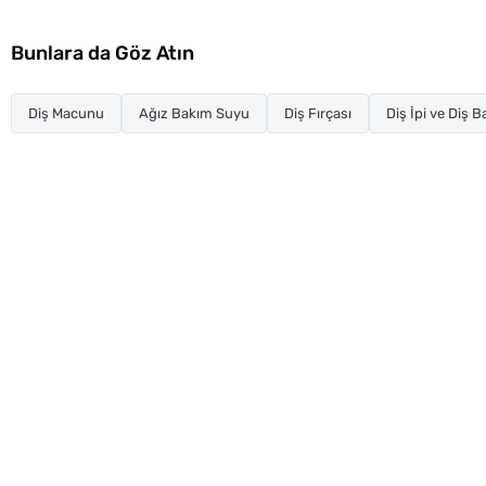
Bunlara da Göz Atın
Diş Macunu
Ağız Bakım Suyu
Diş Fırçası
Diş İpi ve Diş 