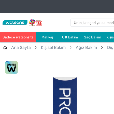
Sadece Watsons’ta
Makyaj
Cilt Bakım
Saç Bakım
Kişi
Ana Sayfa
Kişisel Bakım
Ağız Bakım
Diş