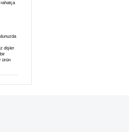
rahatça 
ulunuzda 
 dişler 
bir 
 ürün 