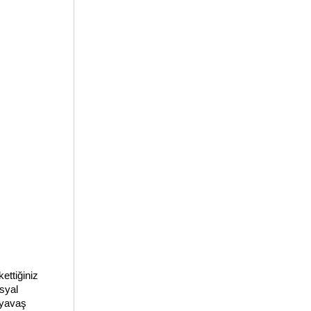
ttiğiniz 
syal 
yavaş 