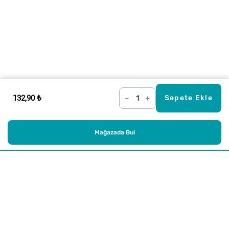
132,90 ₺
–
+
Sepete Ekle
Mağazada Bul