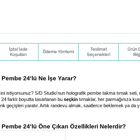
İptal İade
Teslimat
Ürün 
Ödeme Yöntemi
Koşulları
Seçenekleri
Bilg
 Pembe 24'lü Ne İşe Yarar?
ni istiyorsunuz? S/D Studio'nun holografik pembe takma tırnak seti, d
 24 farklı boyutta tasarlanan bu 
seçkin
 tırnaklar, her parmağınıza kus
enk geçişleri yaratır. Artık randevu almak, saatlerce beklemek ya da 
Pembe 24'lü Öne Çıkan Özellikleri Nelerdir?