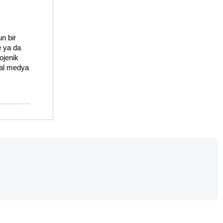
 bir 
 ya da 
ojenik 
al medya 