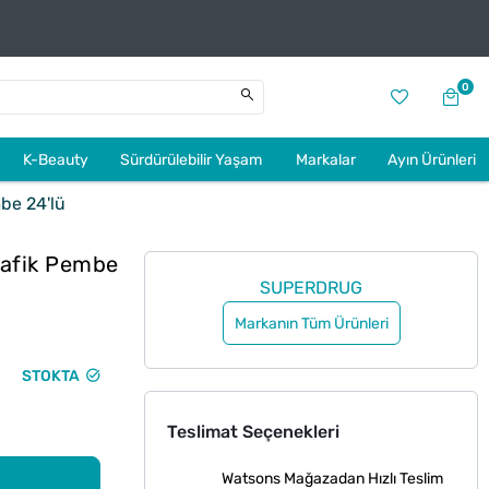
0
K-Beauty
Sürdürülebilir Yaşam
Markalar
Ayın Ürünleri
be 24'lü
rafik Pembe
SUPERDRUG
Markanın Tüm Ürünleri
STOKTA
Teslimat Seçenekleri
Watsons Mağazadan Hızlı Teslim