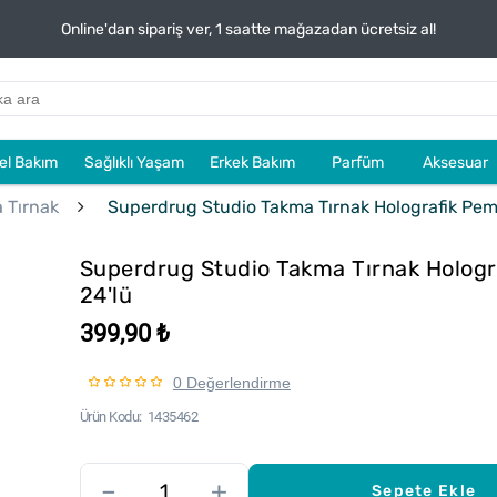
Online'dan sipariş ver, 1 saatte mağazadan ücretsiz al!
sel Bakım
Sağlıklı Yaşam
Erkek Bakım
Parfüm
Aksesuar
 Tırnak
Superdrug Studio Takma Tırnak Holografik Pem
Superdrug Studio Takma Tırnak Holog
24'lü
399,90 ₺
0 Değerlendirme
Ürün Kodu
1435462
–
+
Sepete Ekle