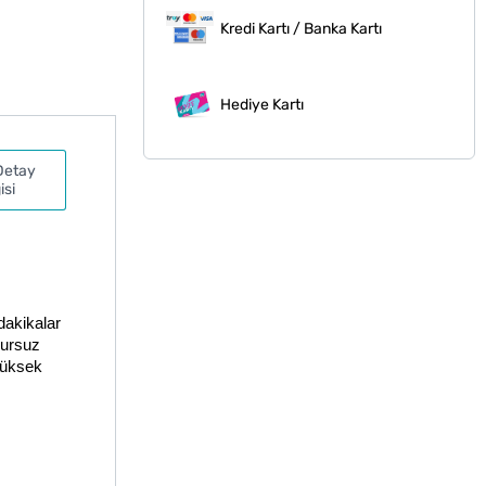
Kredi Kartı / Banka Kartı
Hediye Kartı
Detay
isi
akikalar 
ursuz 
yüksek 