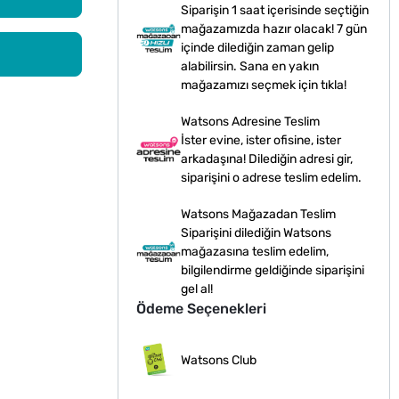
Siparişin 1 saat içerisinde seçtiğin
mağazamızda hazır olacak! 7 gün
içinde dilediğin zaman gelip
alabilirsin. Sana en yakın
mağazamızı seçmek için tıkla!
Watsons Adresine Teslim
İster evine, ister ofisine, ister
arkadaşına! Dilediğin adresi gir,
siparişini o adrese teslim edelim.
Watsons Mağazadan Teslim
Siparişini dilediğin Watsons
mağazasına teslim edelim,
bilgilendirme geldiğinde siparişini
gel al!
Ödeme Seçenekleri
Watsons Club