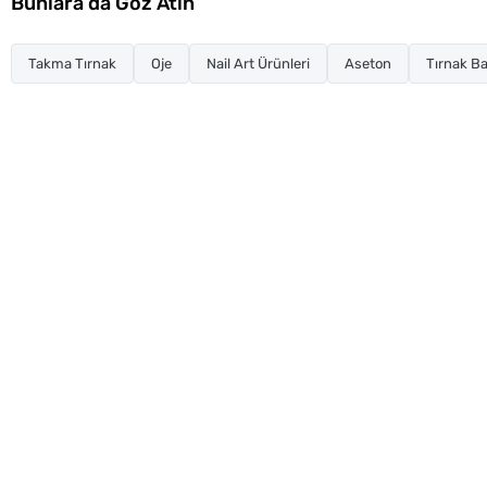
Bunlara da Göz Atın
Takma Tırnak
Oje
Nail Art Ürünleri
Aseton
Tırnak Ba