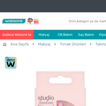
Sadece Watsons’ta
Makyaj
Cilt Bakım
Saç Bakım
Kişi
Ana Sayfa
Makyaj
Tırnak Ürünleri
Takma