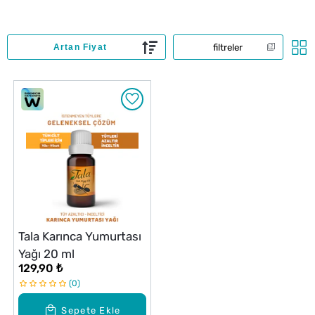
filtreler
Tala Karınca Yumurtası
Yağı 20 ml
129,90 ₺
0
Sepete Ekle