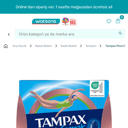
Online'dan sipariş ver, 1 saatte mağazadan ücretsiz al!
0
Ana Sayfa
Kişisel Bakım
Kadın Bakım
Tampon
Tampax Pearl Co