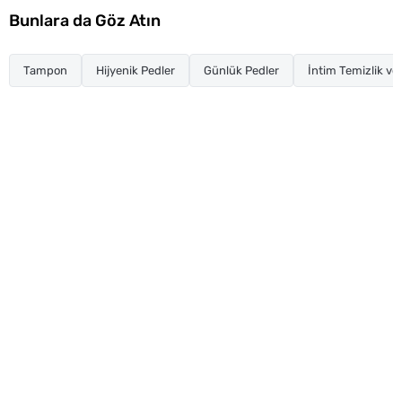
Bunlara da Göz Atın
Tampon
Hijyenik Pedler
Günlük Pedler
İntim Temizlik ve 