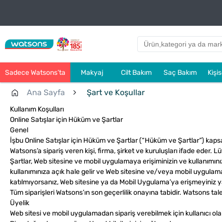
Sadece Watsons’ta
Makyaj
Cilt Bakım
Saç Bakım
Kişi
Ana Sayfa
Şart ve Koşullar
Kullanım Koşulları
Online Satışlar için Hüküm ve Şartlar
Genel
İşbu Online Satışlar için Hüküm ve Şartlar
(“Hüküm ve Şartlar”)
kapsa
Watsons’a sipariş veren kişi, firma, şirket ve kuruluşları ifade ed
Şartlar, Web sitesine ve mobil uygulamaya erişiminizin ve kullanımını
kullanımınıza açık hale gelir ve Web sitesine ve/veya mobil uygulama
katılmıyorsanız, Web sitesine ya da Mobil Uygulama’ya erişmeyiniz ya
Tüm siparişleri Watsons’ın son geçerlilik onayına tabidir. Watsons t
Üyelik
Web sitesi ve mobil uygulamadan sipariş verebilmek için kullanıcı o