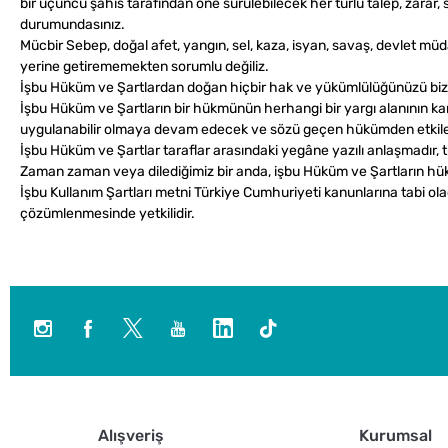
bir üçüncü şahıs tarafından öne sürülebilecek her türlü talep, zarar
durumundasınız.
Mücbir Sebep, doğal afet, yangın, sel, kaza, isyan, savaş, devlet m
yerine getirememekten sorumlu değiliz.
İşbu Hüküm ve Şartlardan doğan hiçbir hak ve yükümlülüğünüzü bizim
İşbu Hüküm ve Şartların bir hükmünün herhangi bir yargı alanının ka
uygulanabilir olmaya devam edecek ve sözü geçen hükümden etkil
İşbu Hüküm ve Şartlar taraflar arasındaki yegâne yazılı anlaşmadır
Zaman zaman veya dilediğimiz bir anda, işbu Hüküm ve Şartların hükü
İşbu Kullanım Şartları metni Türkiye Cumhuriyeti kanunlarına tabi o
çözümlenmesinde yetkilidir.
Alışveriş
Kurumsal