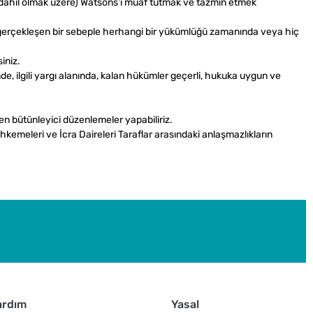
arı dahil olmak üzere) Watsons’ı muaf tutmak ve tazmin etmek
da gerçekleşen bir sebeple herhangi bir yükümlüğü zamanında veya hiç
iniz.
, ilgili yargı alanında, kalan hükümler geçerli, hukuka uygun ve
n bütünleyici düzenlemeler yapabiliriz.
emeleri ve İcra Daireleri Taraflar arasındaki anlaşmazlıkların
ardım
Yasal