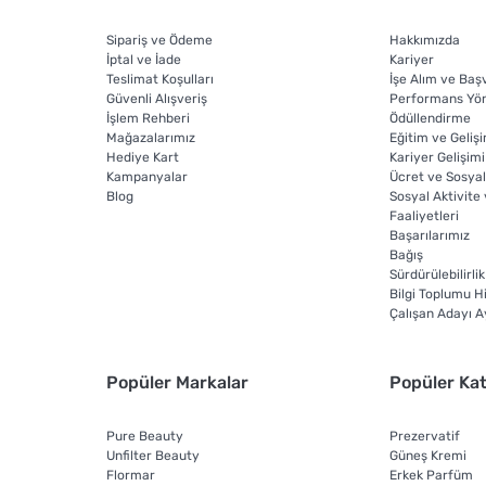
Sipariş ve Ödeme
Hakkımızda
İptal ve İade
Kariyer
Teslimat Koşulları
İşe Alım ve Baş
Güvenli Alışveriş
Performans Yön
İşlem Rehberi
Ödüllendirme
Mağazalarımız
Eğitim ve Geliş
Hediye Kart
Kariyer Gelişimi
Kampanyalar
Ücret ve Sosyal
Blog
Sosyal Aktivite
Faaliyetleri
Başarılarımız
Bağış
Sürdürülebilirlik
Bilgi Toplumu H
Çalışan Adayı 
Popüler Markalar
Popüler Kat
Pure Beauty
Prezervatif
Unfilter Beauty
Güneş Kremi
Flormar
Erkek Parfüm