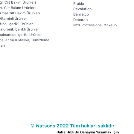
ğlı Cilt Bakım Ürünleri
Fruida
ru Cilt Bakım Ürünleri
Revolution
rmal Cilt Bakım Ürünleri
Banila.co
Vitaminli Ürünler
Deborah
tinol İçerikli Ürünler
NYX Professional Makeup
aluronik İçerikli Ürünler
acinamide İçerikli Ürünler
cellar Su & Makyaj Temizleme
ları
© Watsons 2022 Tüm hakları saklıdır
Daha Hızlı Bir Deneyim Yaşamak İçin