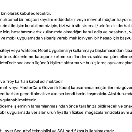
 biri olarak kabul edilecektir;
uhtemel bir müşteri kaydını reddedebilir veya mevcut müşteri kaydını so
erimli iletişim kurabilmemiz için, bizi web sitesi/email/telefon ile derhal b
z için, hesabınızın artık kullanımda olmadığını kabul edip ve hesabınızı, v
i ve mobil uygulamadan sipariş verebilmek için yeni bir hesap için başv
iteyi veya Watsons Mobil Uygulama’yı kullanmaya başlamasından itibaren
 kaydetme, düzenleme, kategorize etme, sınıflandırma, saklama, güncelle
ni’nde sıralanan üçüncü kişilere aktarma ve bu kişilerce aynı amaçların
ve Troy kartları kabul edilmektedir.
eti veya MasterCard Güvenlik Kodu) kapsamında müşterilerimiz güvenli alı
kredi kartları geçerli olmalı ve alıcının kendi ismini taşımalıdır. Aksi duru
uygulanabilmektedir.
 ödeme işleminin tamamlanmasından önce tarafınıza bildirilecek ve onay
obil uygulamada yer alan ürün fiyatları fiziksel mağazalarımızdaki aynı ürü
 Layer Security) teknolojisi ve SSL sertifikası kullanılmaktadır.