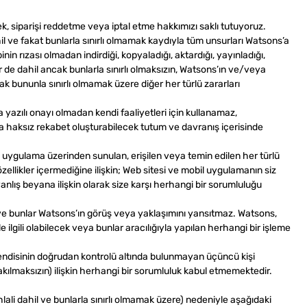
k, siparişi reddetme veya iptal etme hakkımızı saklı tutuyoruz.
hil ve fakat bunlarla sınırlı olmamak kaydıyla tüm unsurları Watsons’a
in rızası olmadan indirdiği, kopyaladığı, aktardığı, yayınladığı,
ler de dahil ancak bunlarla sınırlı olmaksızın, Watsons’ın ve/veya
ak bununla sınırlı olmamak üzere diğer her türlü zararları
’a yazılı onayı olmadan kendi faaliyetleri için kullanamaz,
a haksız rekabet oluşturabilecek tutum ve davranış içerisinde
l uygulama üzerinden sunulan, erişilen veya temin edilen her türlü
özellikler içermediğine ilişkin; Web sitesi ve mobil uygulamanın siz
nlış beyana ilişkin olarak size karşı herhangi bir sorumluluğu
 ve bunlar Watsons’ın görüş veya yaklaşımını yansıtmaz. Watsons,
e ilgili olabilecek veya bunlar aracılığıyla yapılan herhangi bir işleme
 kendisinin doğrudan kontrolü altında bulunmayan üçüncü kişi
akılmaksızın) ilişkin herhangi bir sorumluluk kabul etmemektedir.
ihlali dahil ve bunlarla sınırlı olmamak üzere) nedeniyle aşağıdaki