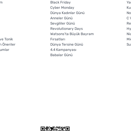
em
Black Friday
Ya
Cyber Monday
Ku
Dünya Kadınlar Günü
No
ı
Anneler Günü
C 
Sevgililer Günü
Re
Revolutionary Days
Hy
Watsons'ta Büyük Bayram
Ni
ve Tonik
Fırsatları
Mi
in Öneriler
Dünya Tersine Günü
Su
rumlar
4.4 Kampanyası
Babalar Günü