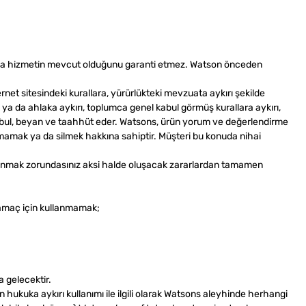
eya hizmetin mevcut olduğunu garanti etmez. Watson önceden
 sitesindeki kurallara, yürürlükteki mevzuata aykırı şekilde
k ya da ahlaka aykırı, toplumca genel kabul görmüş kurallara aykırı,
 kabul, beyan ve taahhüt eder. Watsons, ürün yorum ve değerlendirme
amak ya da silmek hakkına sahiptir. Müşteri bu konuda nihai
vranmak zorundasınız aksi halde oluşacak zararlardan tamamen
r amaç için kullanmamak;
a gelecektir.
 hukuka aykırı kullanımı ile ilgili olarak Watsons aleyhinde herhangi