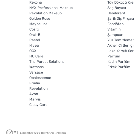
Rexona
Tüy Dökücü Kr
NYX Professional Makeup
Saç Boyası
Revolution Makeup
Deodorant
Golden Rose
Şarjlı Diş Fırças
Maybelline
Fondöten
Cosrx
Vitamin
Oral-B
Şampuan
Pastel
Yüz Temizleme 
Nivea
Akneli Ciltler İç
OGX
Leke Karşıtı Se
HC Care
Parfüm
The Purest Solutions
Kadın Parfüm
Watsons
Erkek Parfüm
Versace
Opalescence
Frudia
Revolution
Avon
Marvis
Clasy Care