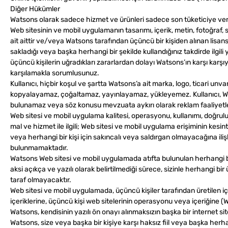
Diğer Hükümler
Watsons olarak sadece hizmet ve ürünleri sadece son tüketiciye veriy
Web sitesinin ve mobil uygulamanın tasarımı, içerik, metin, fotoğraf, 
ait aittir ve/veya Watsons tarafından üçüncü bir kişiden alınan lisans 
sakladığı veya başka herhangi bir şekilde kullandığınız takdirde ilgili
üçüncü kişilerin uğradıkları zararlardan dolayı Watsons’ın karşı karş
karşılamakla sorumlusunuz.
Kullanıcı, hiçbir koşul ve şartta Watsons’a ait marka, logo, ticari unva
kopyalayamaz, çoğaltamaz, yayınlayamaz, yükleyemez. Kullanıcı, Wats
bulunamaz veya söz konusu mevzuata aykırı olarak reklam faaliyetl
Web sitesi ve mobil uygulama kalitesi, operasyonu, kullanımı, doğrulu
mal ve hizmet ile ilgili; Web sitesi ve mobil uygulama erişiminin kesin
veya herhangi bir kişi için sakıncalı veya saldırgan olmayacağına ili
bulunmamaktadır.
Watsons Web sitesi ve mobil uygulamada atıfta bulunulan herhangi b
aksi açıkça ve yazılı olarak belirtilmediği sürece, sizinle herhangi bi
taraf olmayacaktır.
Web sitesi ve mobil uygulamada, üçüncü kişiler tarafından üretilen i
içeriklerine, üçüncü kişi web sitelerinin operasyonu veya içeriğine (
Watsons, kendisinin yazılı ön onayı alınmaksızın başka bir internet si
Watsons, size veya başka bir kişiye karşı haksız fiil veya başka herhang