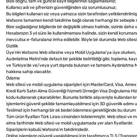
Bize doğru, tam ve güncel kayıt bilgilerinizi sağlamalısınız;
Kullanıcı adı ve şifrenizin güvenliğinden siz sorumlusunuz;
Bu bilgileri kullanan siz veya yalnızca sizin tarafından yetkilendirilmiş
Watsons tamamen kendi takdirine bağlı olarak herhangi bir sebeple m
Bize sağladığınız bilgilerde bir değişiklik olması halinde, sizinle daha v
Hesabınızın 3 yıl süre ile kullanılmaması halinde, sizin kendi korumanı
mevcutsa e-faturalanız imha edilebilir. Böyle bir durumda Web sites
Gizlilik
Üye’nin Watsons Web sitesine veya Mobil Uygulama’ya üye olurken, s
Aydınlatma Metni’nde detaylı bir şekilde belirtildiği gibi, toplama,
ve Türkiye’de ve/veya yurt dışında bulunan ve tamamı Aydınlatma Met
hakkına sahip olacaktır.
Ödeme
Web sitesi ve mobil uygulama siparişleri için MasterCard, Visa, Amex 
Kredi Kartı Satın Alma Güvenliği hizmeti (örneğin Visa Doğrulama Hizm
kodu kullanarak çıkarabilirler. Bununla birlikte alışverişte kullanılan 
işlemlerini güvenli şekilde tamamlayabilmesi için 3D güvenlik adımı 
Teslimat için herhangi bir ek bedel ödenmesi gerektiğinde bu durum
Tüm ürün fiyatları Türk Lirası cinsinden listelenmiştir. Web sitesi ve m
alma tarihinde Web sitesi ve mobil uygulamada yer alan fiyatlardır.
Siparişlerin kabulü Watsons’ın takdirindedir.
Online işlemlerin güvenli yapılabilmesi için tarafımızca TLS (Transport