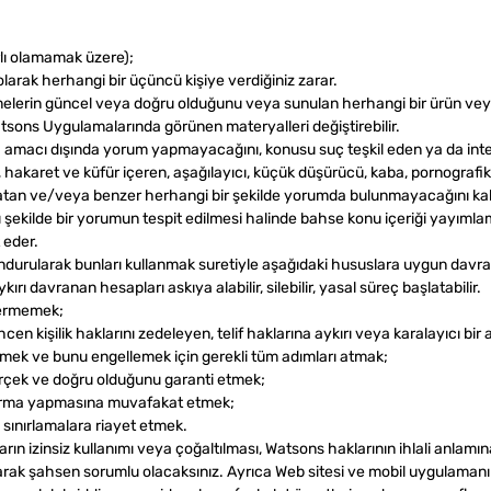
rlı olamamak üzere);
 olarak herhangi bir üçüncü kişiye verdiğiniz zarar.
emelerin güncel veya doğru olduğunu veya sunulan herhangi bir ürün v
tsons Uygulamalarında görünen materyalleri değiştirebilir.
cı dışında yorum yapmayacağını, konusu suç teşkil eden ya da internet
i, hakaret ve küfür içeren, aşağılayıcı, küçük düşürücü, kaba, pornografi
abet yaratan ve/veya benzer herhangi bir şekilde yorumda bulunmayacağını
kilde bir yorumun tespit edilmesi halinde bahse konu içeriği yayımlam
 eder.
lundurularak bunları kullanmak suretiyle aşağıdaki hususlara uygun da
 davranan hesapları askıya alabilir, silebilir, yasal süreç başlatabilir.
 vermemek;
n kişilik haklarını zedeleyen, telif haklarına aykırı veya karalayıcı bi
emek ve bunu engellemek için gerekli tüm adımları atmak;
 gerçek ve doğru olduğunu garanti etmek;
tırma yapmasına muvafakat etmek;
 sınırlamalara riayet etmek.
rın izinsiz kullanımı veya çoğaltılması, Watsons haklarının ihlali anlamın
larak şahsen sorumlu olacaksınız. Ayrıca Web sitesi ve mobil uygulamanın