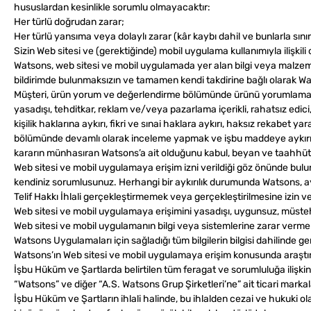
hususlardan kesinlikle sorumlu olmayacaktır:
Her türlü doğrudan zarar;
Her türlü yansıma veya dolaylı zarar (kâr kaybı dahil ve bunlarla sını
Sizin Web sitesi ve (gerektiğinde) mobil uygulama kullanımıyla ilişkili
Watsons, web sitesi ve mobil uygulamada yer alan bilgi veya malz
bildirimde bulunmaksızın ve tamamen kendi takdirine bağlı olarak Wa
Müşteri, ürün yorum ve değerlendirme bölümünde ürünü yorumlama ama
yasadışı, tehditkar, reklam ve/veya pazarlama içerikli, rahatsız edic
kişilik haklarına aykırı, fikri ve sınai haklara aykırı, haksız rek
bölümünde devamlı olarak inceleme yapmak ve işbu maddeye aykırı şe
kararın münhasıran Watsons’a ait olduğunu kabul, beyan ve taahhüt
Web sitesi ve mobil uygulamaya erişim izni verildiği göz önünde bu
kendiniz sorumlusunuz. Herhangi bir aykırılık durumunda Watsons, aykırı
Telif Hakkı İhlali gerçekleştirmemek veya gerçekleştirilmesine izin
Web sitesi ve mobil uygulamaya erişimini yasadışı, uygunsuz, müstehce
Web sitesi ve mobil uygulamanın bilgi veya sistemlerine zarar verm
Watsons Uygulamaları için sağladığı tüm bilgilerin bilgisi dahilinde
Watsons’ın Web sitesi ve mobil uygulamaya erişim konusunda araş
İşbu Hüküm ve Şartlarda belirtilen tüm feragat ve sorumluluğa ilişkin
“Watsons” ve diğer “A.S. Watsons Grup Şirketleri’ne” ait ticari markala
İşbu Hüküm ve Şartların ihlali halinde, bu ihlalden cezai ve hukuki o