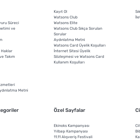
Kayıt Ol
Sı
Watsons Club
İle
vuru Süreci
Watsons Elite
etimi ve
Watsons Club Sıkça Sorulan
Sorular
im
Aydınlatma Metni
Watsons Card Üyelik Koşulları
 Haklar
İnternet Sitesi Üyelik
 ve Takım
Sözleşmesi ve Watsons Card
Kullanım Koşulları
izmetleri
Aydınlatma Metni
egoriler
Özel Sayfalar
Ci
Ekinoks Kampanyası
Cil
Yılbaşı Kampanyası
Bi
11.11 Alışveriş Festivali
Ka