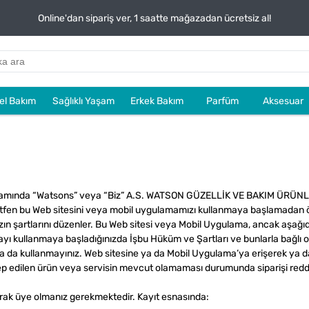
Online'dan sipariş ver, 1 saatte mağazadan ücretsiz al!
sel Bakım
Sağlıklı Yaşam
Erkek Bakım
Parfüm
Aksesuar
mında “Watsons” veya “Biz” A.S. WATSON GÜZELLİK VE BAKIM ÜRÜNLERİ
er. Lütfen bu Web sitesini veya mobil uygulamamızı kullanmaya başlamada
zın şartlarını düzenler. Bu Web sitesi veya Mobil Uygulama, ancak aşağıd
yı kullanmaya başladığınızda İşbu Hüküm ve Şartları ve bunlarla bağlı o
 da kullanmayınız. Web sitesine ya da Mobil Uygulama’ya erişerek ya da 
alep edilen ürün veya servisin mevcut olamaması durumunda siparişi redde
larak üye olmanız gerekmektedir. Kayıt esnasında: