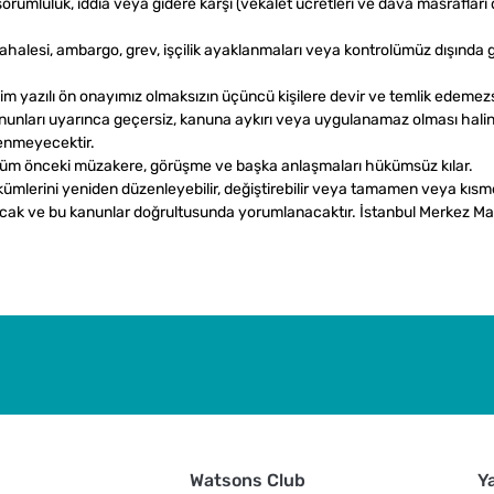
, sorumluluk, iddia veya gidere karşı (vekalet ücretleri ve dava masrafl
üdahalesi, ambargo, grev, işçilik ayaklanmaları veya kontrolümüz dışın
 yazılı ön onayımız olmaksızın üçüncü kişilere devir ve temlik edemezs
nunları uyarınca geçersiz, kanuna aykırı veya uygulanamaz olması halinde
enmeyecektir.
, tüm önceki müzakere, görüşme ve başka anlaşmaları hükümsüz kılar.
mlerini yeniden düzenleyebilir, değiştirebilir veya tamamen veya kısme
lacak ve bu kanunlar doğrultusunda yorumlanacaktır. İstanbul Merkez Mahk
Watsons Club
Y