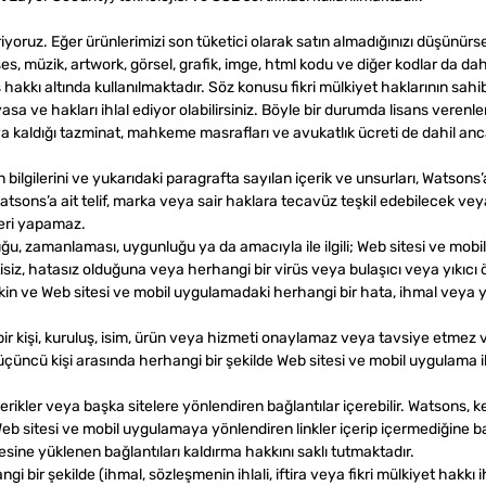
oruz. Eğer ürünlerimizi son tüketici olarak satın almadığınızı düşünürse
ses, müzik, artwork, görsel, grafik, imge, html kodu ve diğer kodlar da da
hakkı altında kullanılmaktadır. Söz konusu fikri mülkiyet haklarının sahibin
 yasa ve hakları ihlal ediyor olabilirsiniz. Böyle bir durumda lisans veren
ıya kaldığı tazminat, mahkeme masrafları ve avukatlık ücreti de dahil anc
n bilgilerini ve yukarıdaki paragrafta sayılan içerik ve unsurları, Watsons
ons’a ait telif, marka veya sair haklara tecavüz teşkil edebilecek vey
eri yapamaz.
ğu, zamanlaması, uygunluğu ya da amacıyla ile ilgili; Web sitesi ve mobi
tisiz, hatasız olduğuna veya herhangi bir virüs veya bulaşıcı veya yıkıcı 
şkin ve Web sitesi ve mobil uygulamadaki herhangi bir hata, ihmal veya ya
ir kişi, kuruluş, isim, ürün veya hizmeti onaylamaz veya tavsiye etmez
r üçüncü kişi arasında herhangi bir şekilde Web sitesi ve mobil uygulama il
çerikler veya başka sitelere yönlendiren bağlantılar içerebilir. Watsons,
Web sitesi ve mobil uygulamaya yönlendiren linkler içerip içermediğine b
tesine yüklenen bağlantıları kaldırma hakkını saklı tutmaktadır.
i bir şekilde (ihmal, sözleşmenin ihlali, iftira veya fikri mülkiyet hakkı 