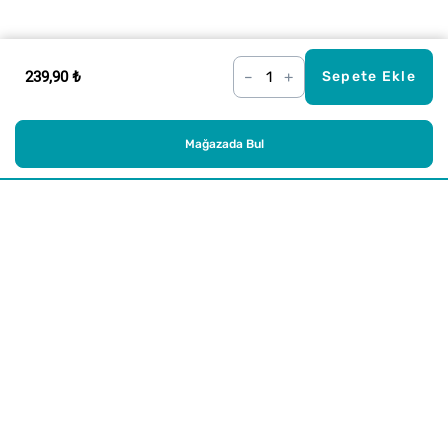
239,90 ₺
–
+
Sepete Ekle
Mağazada Bul
Alışveriş
Kurumsal