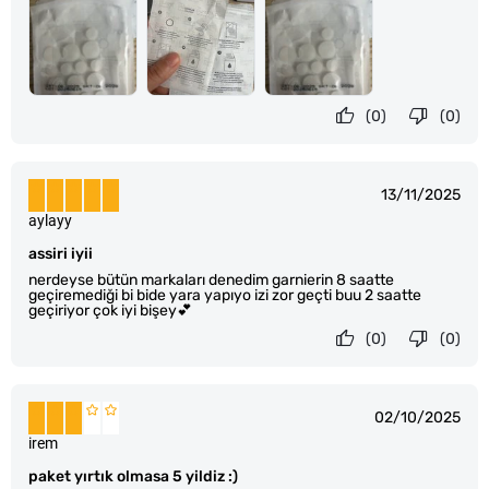
(0)
(0)
13/11/2025
aylayy
assiri iyii
nerdeyse bütün markaları denedim garnierin 8 saatte
geçiremediği bi bide yara yapıyo izi zor geçti buu 2 saatte
geçiriyor çok iyi bişey💕
(0)
(0)
02/10/2025
irem
paket yırtık olmasa 5 yildiz :)