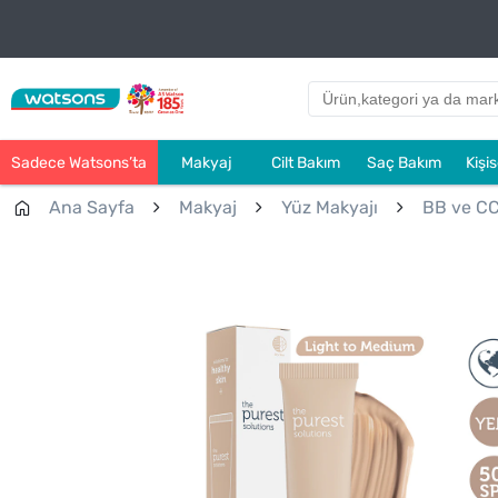
Sadece Watsons’ta
Makyaj
Cilt Bakım
Saç Bakım
Kişi
Ana Sayfa
Makyaj
Yüz Makyajı
BB ve C