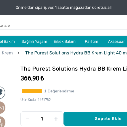
Online'dan sipariş ver, 1 saatte mağazadan ücretsiz al!
sel Bakım
Sağlıklı Yaşam
Erkek Bakım
Parfüm
Aksesuar
C Krem
The Purest Solutions Hydra BB Krem Light 40 m
The Purest Solutions Hydra BB Krem L
366,90 ₺
1 Değerlendirme
Ürün Kodu
1461782
–
+
Sepete Ekle