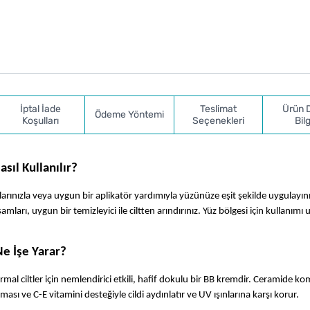
İptal İade
Teslimat
Ürün 
Ödeme Yöntemi
Koşulları
Seçenekleri
Bilg
sıl Kullanılır?
arınızla veya uygun bir aplikatör yardımıyla yüzünüze eşit şekilde uygulayını
ları, uygun bir temizleyici ile ciltten arındırınız. Yüz bölgesi için kullanımı
e İşe Yarar?
al ciltler için nemlendirici etkili, hafif dokulu bir BB kremdir. Ceramide kom
sı ve C-E vitamini desteğiyle cildi aydınlatır ve UV ışınlarına karşı korur.