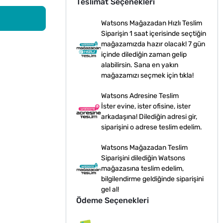
Teslimat Seçenekleri
Watsons Mağazadan Hızlı Teslim
Siparişin 1 saat içerisinde seçtiğin
mağazamızda hazır olacak! 7 gün
içinde dilediğin zaman gelip
alabilirsin. Sana en yakın
mağazamızı seçmek için tıkla!
Watsons Adresine Teslim
İster evine, ister ofisine, ister
arkadaşına! Dilediğin adresi gir,
siparişini o adrese teslim edelim.
Watsons Mağazadan Teslim
Siparişini dilediğin Watsons
mağazasına teslim edelim,
bilgilendirme geldiğinde siparişini
gel al!
Ödeme Seçenekleri