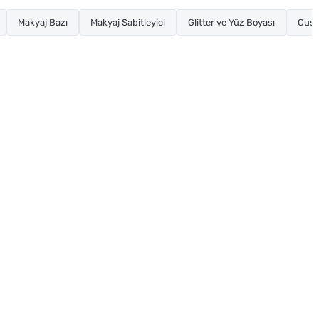
Makyaj Bazı
Makyaj Sabitleyici
Glitter ve Yüz Boyası
Cush