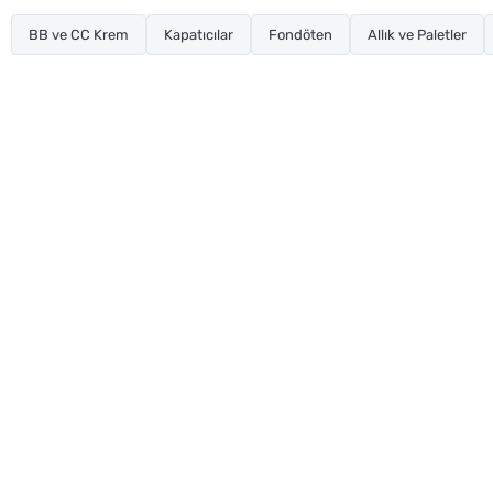
BB ve CC Krem
Kapatıcılar
Fondöten
Allık ve Paletler