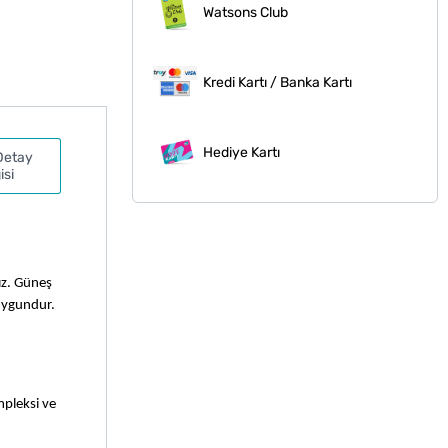
Watsons Club
Kredi Kartı / Banka Kartı
Hediye Kartı
Detay
isi
z. Güneş 
 uygundur.
pleksi ve 