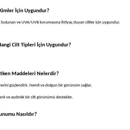
 Kimler İçin Uygundur?
i bulunan ve UVA/UVB korumasına ihtiyaç duyan ciltler için uygundur.
angi Cilt Tipleri İçin Uygundur?
Etken Maddeleri Nelerdir?
yerini güçlendirir. Nemli ve dolgun bir görünüm sağlar.
 Canlı ve aydınlık bir cilt görünümü destekler.
Sunumu Nasıldır?