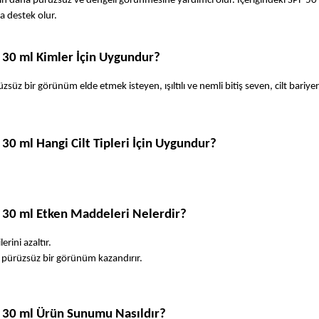
ldin daha pürüzsüz ve dengeli görünmesine yardımcı olur. İçeriğindeki SPF 50
a destek olur.
 30 ml Kimler İçin Uygundur?
bir görünüm elde etmek isteyen, ışıltılı ve nemli bitiş seven, cilt bariyeri
0 ml Hangi Cilt Tipleri İçin Uygundur?
 30 ml Etken Maddeleri Nelerdir?
erini azaltır.
ve pürüzsüz bir görünüm kazandırır.
 30 ml Ürün Sunumu Nasıldır? 