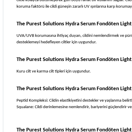
ciltle kolayca bütünleşerek gün boyu rahat bir kullanım sağlar. Ci
koruma faktörü ile cildi güneşin zararlı UV ışınlarına karşı korumay
The Purest Solutions Hydra Serum Fondöten Light
UVA/UVB korumasına ihtiyaç duyan, cildini nemlendirmek ve pürüzsüz 
desteklemeyi hedefleyen ciltler için uygundur.
The Purest Solutions Hydra Serum Fondöten Light 3
Kuru cilt ve karma cilt tipleri için uygundur.
The Purest Solutions Hydra Serum Fondöten Light
Peptid Kompleksi: Cildin elastikiyetini destekler ve yaşlanma belirtil
Squalane: Cildi derinlemesine nemlendirir, bariyerini güçlendirir 
The Purest Solutions Hydra Serum Fondöten Light