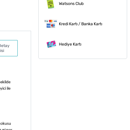
Watsons Club
Kredi Kartı / Banka Kartı
Hediye Kartı
Detay
isi
ekilde 
ci ile 
dokusu 