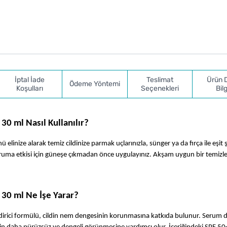
İptal İade
Teslimat
Ürün 
Ödeme Yöntemi
Koşulları
Seçenekleri
Bilg
0 ml Nasıl Kullanılır?
linize alarak temiz cildinize parmak uçlarınızla, sünger ya da fırça ile eşit ş
ruma etkisi için güneşe çıkmadan önce uygulayınız. Akşam uygun bir temizleyi
30 ml Ne İşe Yarar?
ndirici formülü, cildin nem dengesinin korunmasına katkıda bulunur. Serum 