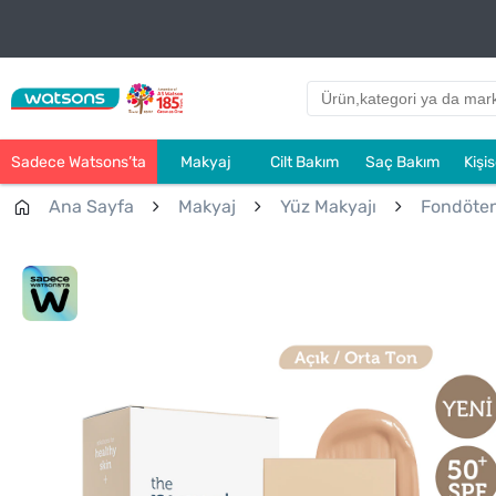
Sadece Watsons’ta
Makyaj
Cilt Bakım
Saç Bakım
Kişi
Ana Sayfa
Makyaj
Yüz Makyajı
Fondöte