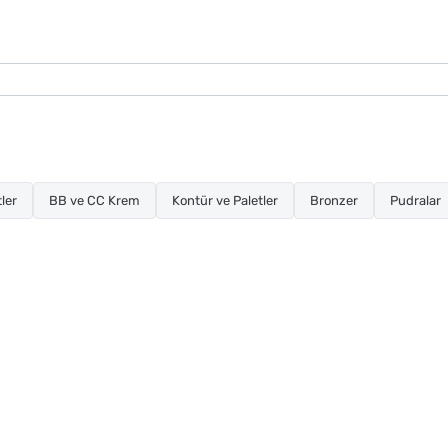
ler
BB ve CC Krem
Kontür ve Paletler
Bronzer
Pudralar