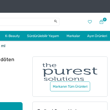
0
K-Beauty
Sürdürülebilir Yaşam
Markalar
Ayın Ürünleri
 ml
ndöten
Markanın Tüm Ürünleri