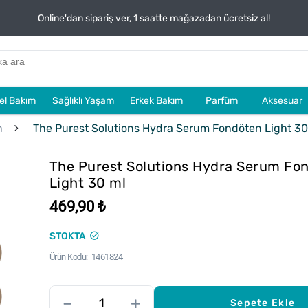
Online'dan sipariş ver, 1 saatte mağazadan ücretsiz al!
sel Bakım
Sağlıklı Yaşam
Erkek Bakım
Parfüm
Aksesuar
n
The Purest Solutions Hydra Serum Fondöten Light 30
The Purest Solutions Hydra Serum Fo
Light 30 ml
469,90 ₺
STOKTA
Ürün Kodu
1461824
–
+
Sepete Ekle