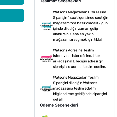
Teslimat Seçenekleri
Watsons Mağazadan Hızlı Teslim
Siparişin 1 saat içerisinde seçtiğin
mağazamızda hazır olacak! 7 gün
içinde dilediğin zaman gelip
alabilirsin. Sana en yakın
mağazamızı seçmek için tıkla!
Watsons Adresine Teslim
İster evine, ister ofisine, ister
arkadaşına! Dilediğin adresi gir,
siparişini o adrese teslim edelim.
Watsons Mağazadan Teslim
Siparişini dilediğin Watsons
mağazasına teslim edelim,
bilgilendirme geldiğinde siparişini
gel al!
Ödeme Seçenekleri