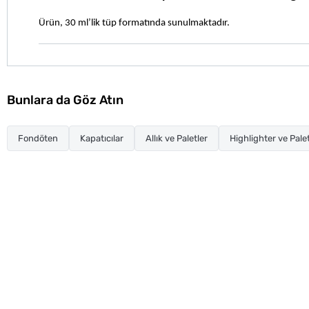
Ürün, 30 ml’lik tüp formatında sunulmaktadır.
Bunlara da Göz Atın
Fondöten
Kapatıcılar
Allık ve Paletler
Highlighter ve Palet