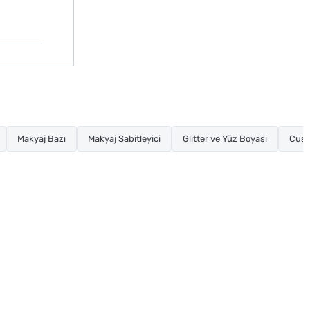
Makyaj Bazı
Makyaj Sabitleyici
Glitter ve Yüz Boyası
Cush