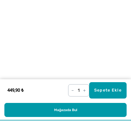
449,90 ₺
–
+
Sepete Ekle
Mağazada Bul