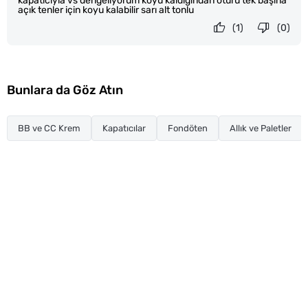
kapatıcıyla vs dengeliyorum koyu kaldığından ötürü tek başına
açık tenler için koyu kalabilir sarı alt tonlu
(1)
(0)
Bunlara da Göz Atın
BB ve CC Krem
Kapatıcılar
Fondöten
Allık ve Paletler