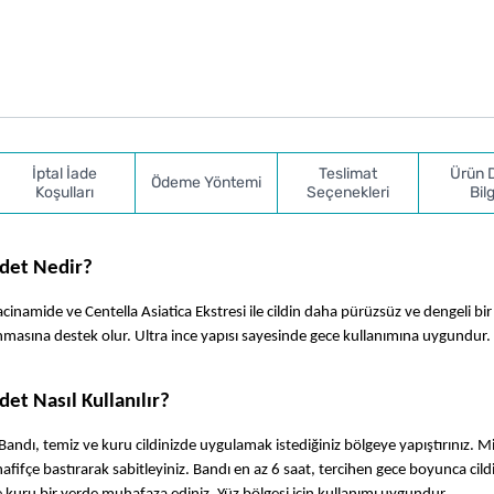
İptal İade
Teslimat
Ürün 
Ödeme Yöntemi
Koşulları
Seçenekleri
Bilg
Adet Nedir?
iacinamide ve Centella Asiatica Ekstresi ile cildin daha pürüzsüz ve dengeli b
unmasına destek olur. Ultra ince yapısı sayesinde gece kullanımına uygundur.
et Nasıl Kullanılır?
Bandı, temiz ve kuru cildinizde uygulamak istediğiniz bölgeye yapıştırınız. M
ifçe bastırarak sabitleyiniz. Bandı en az 6 saat, tercihen gece boyunca cildi