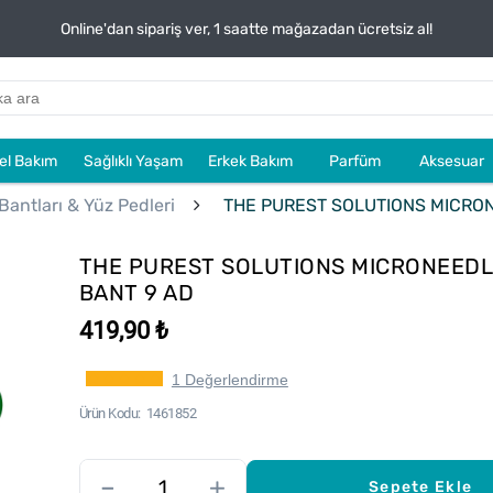
Online'dan sipariş ver, 1 saatte mağazadan ücretsiz al!
sel Bakım
Sağlıklı Yaşam
Erkek Bakım
Parfüm
Aksesuar
 Bantları & Yüz Pedleri
THE PUREST SOLUTIONS MICRON
THE PUREST SOLUTIONS MICRONEEDL
BANT 9 AD
419,90 ₺
1 Değerlendirme
Ürün Kodu
1461852
–
+
Sepete Ekle