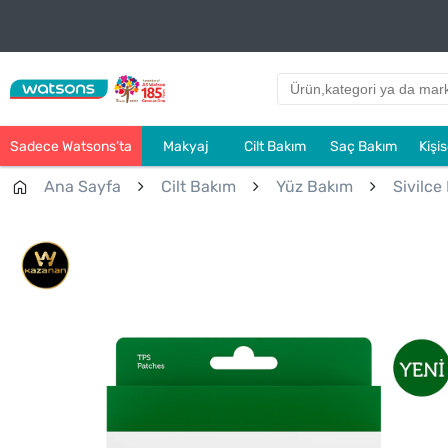
Sadece Watsons’ta
Makyaj
Cilt Bakım
Saç Bakım
Kişi
Ana Sayfa
Cilt Bakım
Yüz Bakım
Sivilce