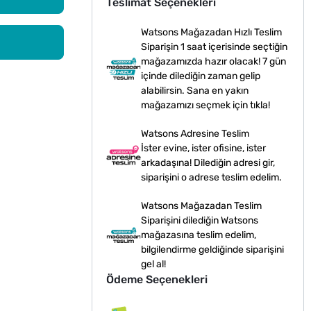
Teslimat Seçenekleri
Watsons Mağazadan Hızlı Teslim
Siparişin 1 saat içerisinde seçtiğin
mağazamızda hazır olacak! 7 gün
içinde dilediğin zaman gelip
alabilirsin. Sana en yakın
mağazamızı seçmek için tıkla!
Watsons Adresine Teslim
İster evine, ister ofisine, ister
arkadaşına! Dilediğin adresi gir,
siparişini o adrese teslim edelim.
Watsons Mağazadan Teslim
Siparişini dilediğin Watsons
mağazasına teslim edelim,
bilgilendirme geldiğinde siparişini
gel al!
Ödeme Seçenekleri