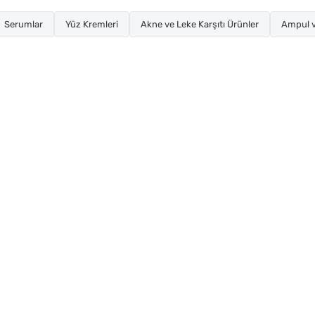
Serumlar
Yüz Kremleri
Akne ve Leke Karşıtı Ürünler
Ampul v