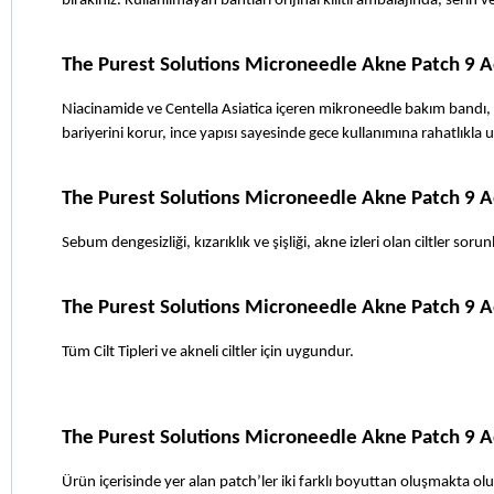
bırakınız. Kullanılmayan bantları orijinal kilitli ambalajında, serin
The Purest Solutions Microneedle Akne Patch 9 Ad
Niacinamide ve Centella Asiatica içeren mikroneedle bakım bandı, 
bariyerini korur, ince yapısı sayesinde gece kullanımına rahatlıkla
The Purest Solutions Microneedle Akne Patch 9 A
Sebum dengesizliği, kızarıklık ve şişliği, akne izleri olan ciltler so
The Purest Solutions Microneedle Akne Patch 9 Ad
Tüm Cilt Tipleri ve akneli ciltler için uygundur.
The Purest Solutions Microneedle Akne Patch 9 
Ürün içerisinde yer alan patch’ler iki farklı boyuttan oluşmakta o