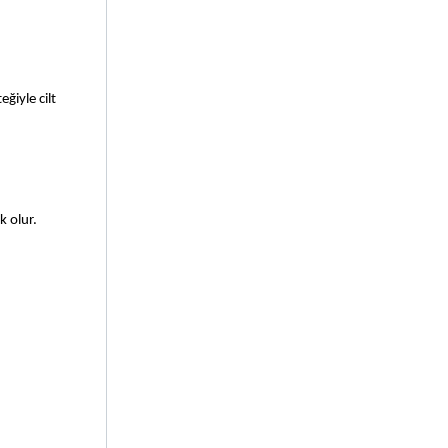
iyle cilt 
k olur.