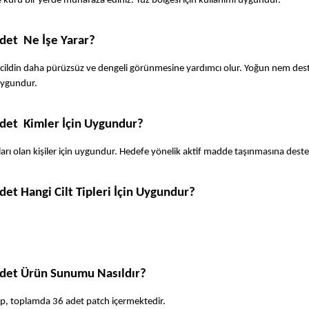
 ve kuru bir yerde muhafaza ediniz. Yüz bölgesi için kullanımı uygundur.
et  Ne İşe Yarar?
cildin daha pürüzsüz ve dengeli görünmesine yardımcı olur. Yoğun nem desteğ
 uygundur.
det  Kimler İçin Uygundur?
runları olan kişiler için uygundur. Hedefe yönelik aktif madde taşınmasına deste
et Hangi Cilt Tipleri İçin Uygundur?
Adet Ürün Sunumu Nasıldır?
lup, toplamda 36 adet patch içermektedir.