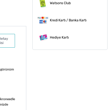
Watsons Club
Kredi Kartı / Banka Kartı
Hediye Kartı
Detay
isi
ir görünüm
ikroneedle 
nizde 