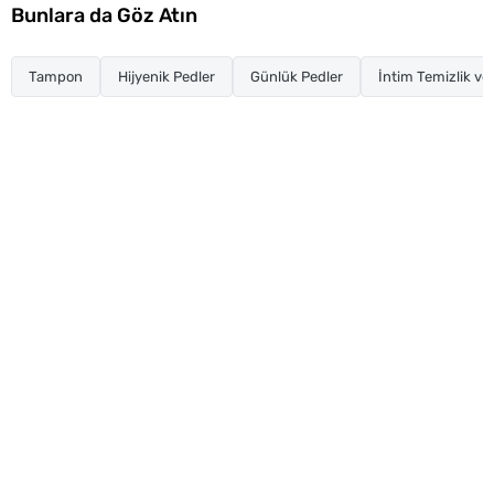
Bunlara da Göz Atın
Tampon
Hijyenik Pedler
Günlük Pedler
İntim Temizlik ve 