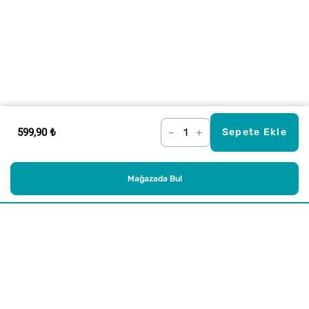
599,90 ₺
–
+
Sepete Ekle
Mağazada Bul