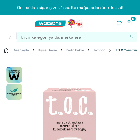
Online'dan sipariş ver, 1 saatte mağazadan ücretsiz al!
0
Ana Sayfa
Kişisel Bakım
Kadın Bakım
Tampon
T.O.C Menstrual 