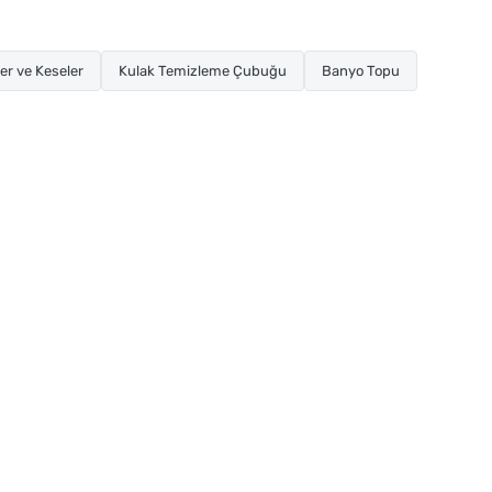
er ve Keseler
Kulak Temizleme Çubuğu
Banyo Topu