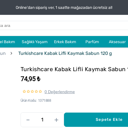
Online'dan sipariş ver, 1 saatte mağazadan ücretsiz al!
sel Bakım
Sağlıklı Yaşam
Erkek Bakım
Parfüm
Aksesuar
bun
Turkishcare Kabak Lifli Kaymak Sabun 120 g
Turkishcare Kabak Lifli Kaymak Sabun
74,95 ₺
0 Değerlendirme
Ürün Kodu
1371888
–
+
Sepete Ekle