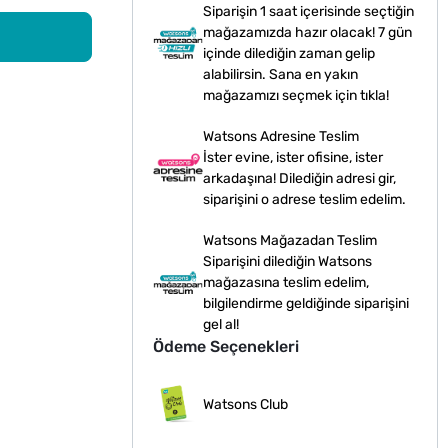
Siparişin 1 saat içerisinde seçtiğin
mağazamızda hazır olacak! 7 gün
içinde dilediğin zaman gelip
alabilirsin. Sana en yakın
mağazamızı seçmek için tıkla!
Watsons Adresine Teslim
İster evine, ister ofisine, ister
arkadaşına! Dilediğin adresi gir,
siparişini o adrese teslim edelim.
Watsons Mağazadan Teslim
Siparişini dilediğin Watsons
mağazasına teslim edelim,
bilgilendirme geldiğinde siparişini
gel al!
Ödeme Seçenekleri
Watsons Club