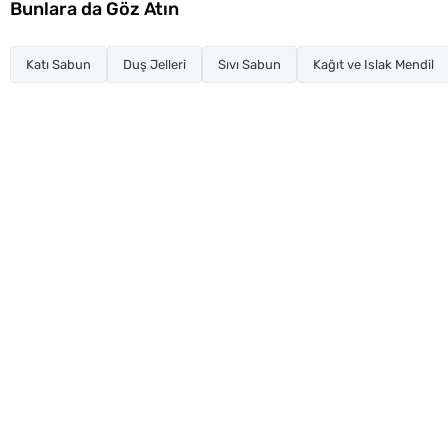
Bunlara da Göz Atın
Katı Sabun
Duş Jelleri
Sıvı Sabun
Kağıt ve Islak Mendil