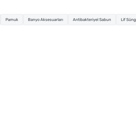
Pamuk
Banyo Aksesuarları
Antibakteriyel Sabun
Lif Süng