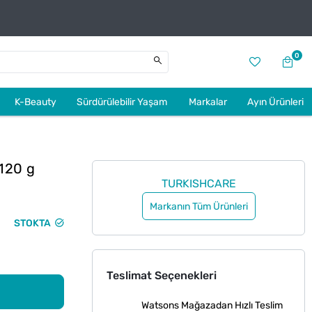
0
K-Beauty
Sürdürülebilir Yaşam
Markalar
Ayın Ürünleri
 120 g
TURKISHCARE
Markanın Tüm Ürünleri
STOKTA
Teslimat Seçenekleri
Watsons Mağazadan Hızlı Teslim