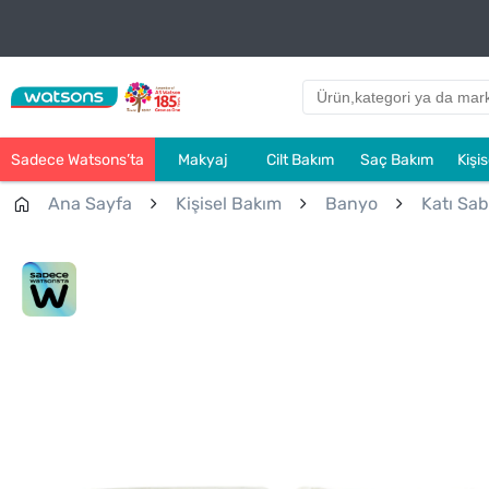
Sadece Watsons’ta
Makyaj
Cilt Bakım
Saç Bakım
Kişi
Ana Sayfa
Kişisel Bakım
Banyo
Katı Sa