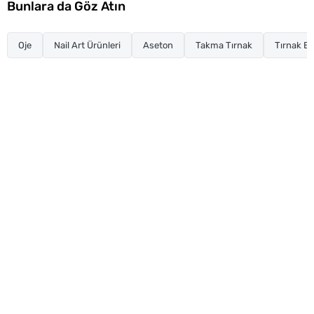
Bunlara da Göz Atın
Oje
Nail Art Ürünleri
Aseton
Takma Tırnak
Tırnak Ba