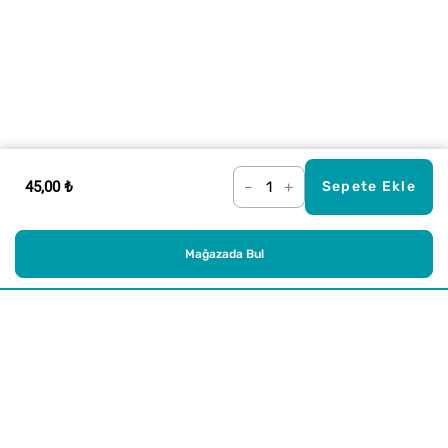
45,00 ₺
–
+
Sepete Ekle
Mağazada Bul