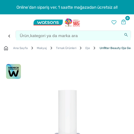
Online'dan sipariş ver, 1 saatte mağazadan ücretsiz al!
0
Ana Sayfa
Makyaj
Tırnak Ürünleri
Oje
Unfilter Beauty Oje Gece