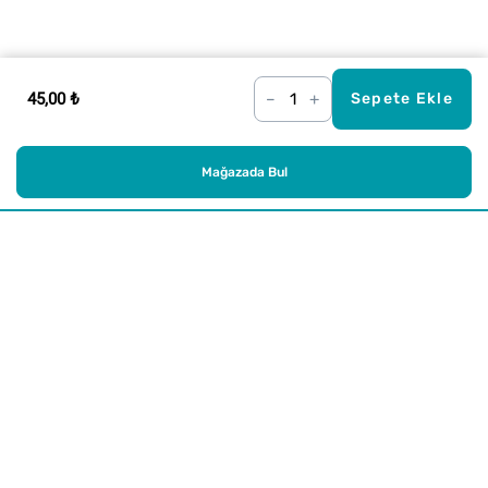
45,00 ₺
–
+
Sepete Ekle
Mağazada Bul
Alışveriş
Kurumsal