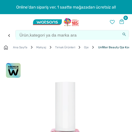
Online'dan sipariş ver, 1 saatte mağazadan ücretsiz al!
0
Ana Sayfa
Makyaj
Tırnak Ürünleri
Oje
Unfilter Beauty Oje Konf