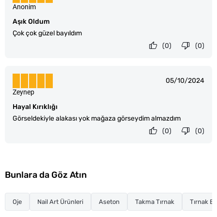
Anonim
Aşık Oldum
Çok çok güzel bayıldım
(0)
(0)
05/10/2024
Zeynep
Hayal Kırıklığı
Görseldekiyle alakası yok mağaza görseydim almazdım
(0)
(0)
Bunlara da Göz Atın
Oje
Nail Art Ürünleri
Aseton
Takma Tırnak
Tırnak Ba