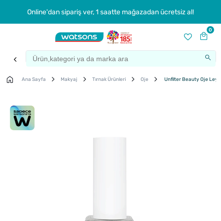
Online'dan sipariş ver, 1 saatte mağazadan ücretsiz al!
0
Ana Sayfa
Makyaj
Tırnak Ürünleri
Oje
Unfilter Beauty Oje Leyl