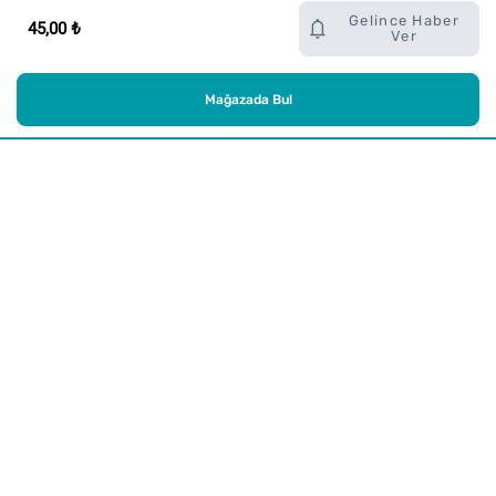
Gelince Haber
45,00 ₺
Ver
Mağazada Bul
Alışveriş
Kurumsal
Watsons Club