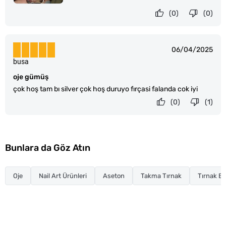
(0)
(0)
06/04/2025
busa
oje gümüş
çok hoş tam bı silver çok hoş duruyo fırçasi falanda cok iyi
(0)
(1)
Bunlara da Göz Atın
Oje
Nail Art Ürünleri
Aseton
Takma Tırnak
Tırnak Ba