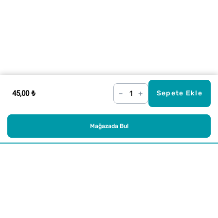
45,00 ₺
–
+
Sepete Ekle
Mağazada Bul