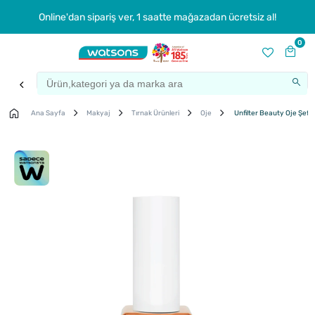
Online'dan sipariş ver, 1 saatte mağazadan ücretsiz al!
0
Ana Sayfa
Makyaj
Tırnak Ürünleri
Oje
Unfilter Beauty Oje Şefta