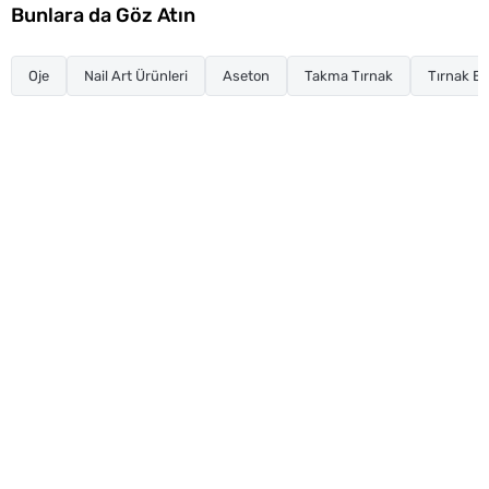
Bunlara da Göz Atın
Oje
Nail Art Ürünleri
Aseton
Takma Tırnak
Tırnak Ba