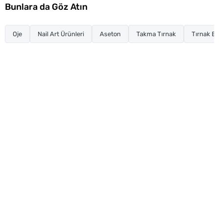
Bunlara da Göz Atın
Oje
Nail Art Ürünleri
Aseton
Takma Tırnak
Tırnak Ba