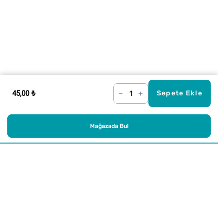
45,00 ₺
–
+
Sepete Ekle
Mağazada Bul