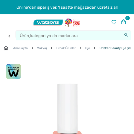
Online'dan sipariş ver, 1 saatte mağazadan ücretsiz al!
0
Ana Sayfa
Makyaj
Tırnak Ürünleri
Oje
Unfilter Beauty Oje Şek