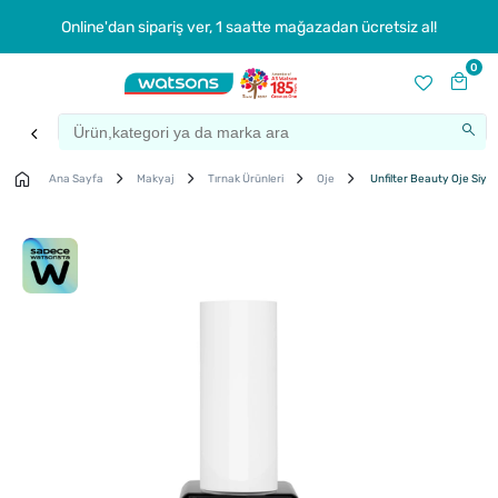
Online'dan sipariş ver, 1 saatte mağazadan ücretsiz al!
0
Ana Sayfa
Makyaj
Tırnak Ürünleri
Oje
Unfilter Beauty Oje Siyah