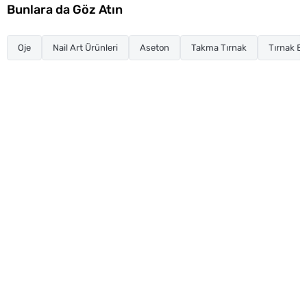
Bunlara da Göz Atın
Oje
Nail Art Ürünleri
Aseton
Takma Tırnak
Tırnak Ba