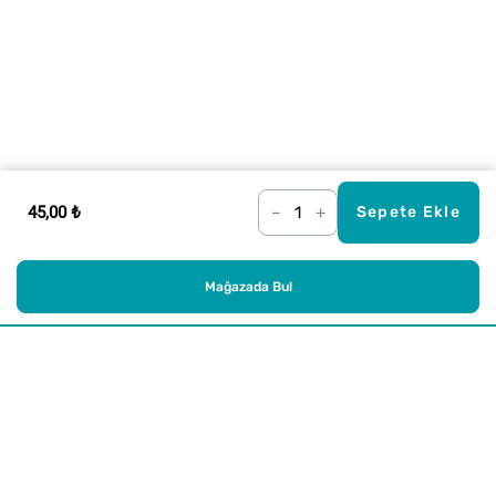
45,00 ₺
–
+
Sepete Ekle
Mağazada Bul