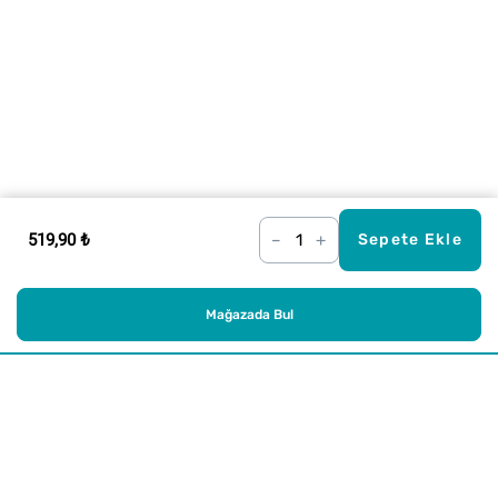
519,90 ₺
–
+
Sepete Ekle
Mağazada Bul