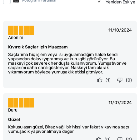
Fotoğraflı Yorumlar
Yeniden Eskiye
11/10/2024
Anonim
Kıvırcık Saçlar İçin Muazzam
Saçlarıma hiç işlem veya ısı uygulamadığım halde kendi
yapısından dolayı yıpranmış ve kuru gibi görünüyor. Bu
maskeyi çok severek her duşta kullanıyorum. Yumşatıyor ve
saçlarımı daha canlı gösteriyor. Maskeyi tam olarak
yıkamıyorum böylece yumuşaklık etkisi gitmiyor.
(1)
(0)
11/07/2024
Duru
Güzel
Kokusu aşırı güzel, Biraz yağlı bir hissi var fakat yıkayınca saçı
yumuşacık yapıyor almaya değer
(0)
(0)