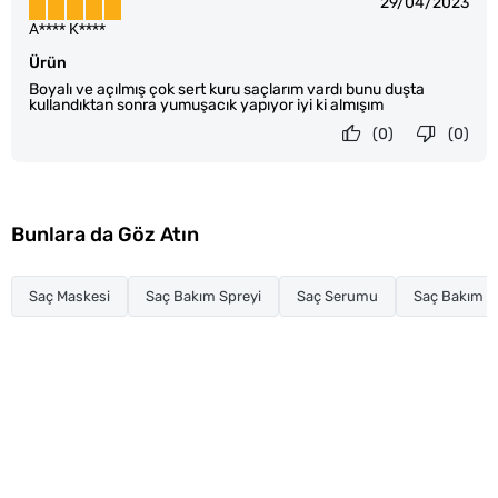
29/04/2023
A**** K****
Ürün
Boyalı ve açılmış çok sert kuru saçlarım vardı bunu duşta
kullandıktan sonra yumuşacık yapıyor iyi ki almışım
(0)
(0)
Bunlara da Göz Atın
Saç Maskesi
Saç Bakım Spreyi
Saç Serumu
Saç Bakım Y