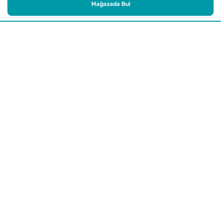
Mağazada Bul
Alışveriş
Kurumsal
Watsons Club
Yardım
Yasal