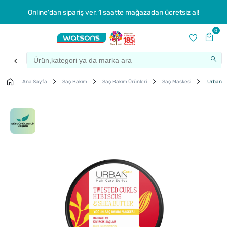
Online'dan sipariş ver, 1 saatte mağazadan ücretsiz al!
0
Ana Sayfa
Saç Bakım
Saç Bakım Ürünleri
Saç Maskesi
Urban Ca