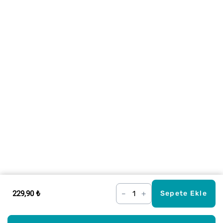
229,90 ₺
–
+
Sepete Ekle