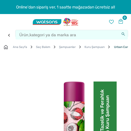
Online'dan sipariş ver, 1 saatte mağazadan ücretsiz al!
0
Ana Sayfa
Saç Bakım
Şampuanlar
Kuru Şampuan
Urban Care 