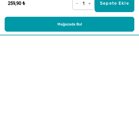
259,90 ₺
–
+
Sepete Ekle
Mağazada Bul
Alışveriş
Kurumsal
Watsons Club