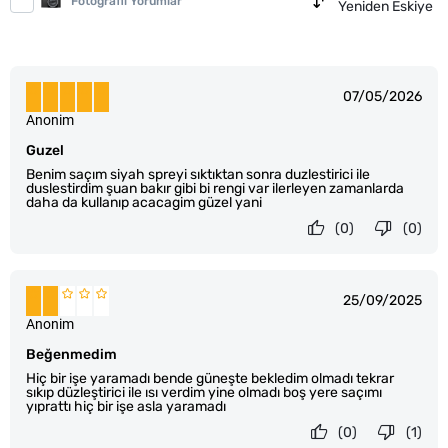
Fotoğraflı Yorumlar
Yeniden Eskiye
07/05/2026
Anonim
Guzel
Benim saçım siyah spreyi sıktıktan sonra duzlestirici ile
duslestirdim şuan bakır gibi bi rengi var ilerleyen zamanlarda
daha da kullanıp acacagim güzel yani
(0)
(0)
25/09/2025
Anonim
Beğenmedim
Hiç bir işe yaramadı bende güneşte bekledim olmadı tekrar
sıkıp düzleştirici ile ısı verdim yine olmadı boş yere saçımı
yıprattı hiç bir işe asla yaramadı
(0)
(1)