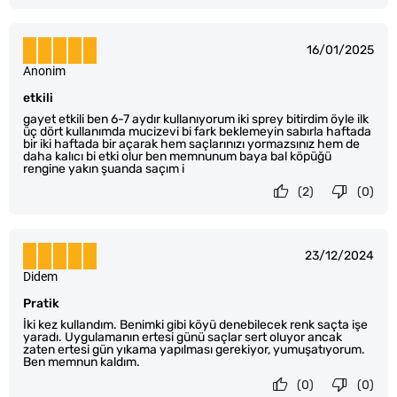
16/01/2025
Anonim
etkili
gayet etkili ben 6-7 aydır kullanıyorum iki sprey bitirdim öyle ilk
üç dört kullanımda mucizevi bi fark beklemeyin sabırla haftada
bir iki haftada bir açarak hem saçlarınızı yormazsınız hem de
daha kalıcı bi etki olur ben memnunum baya bal köpüğü
rengine yakın şuanda saçım i
(2)
(0)
23/12/2024
Didem
Pratik
İki kez kullandım. Benimki gibi köyü denebilecek renk saçta işe
yaradı. Uygulamanın ertesi günü saçlar sert oluyor ancak
zaten ertesi gün yıkama yapılması gerekiyor, yumuşatıyorum.
Ben memnun kaldım.
(0)
(0)