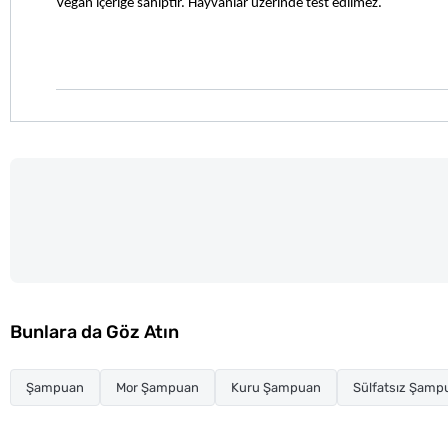
Vegan içeriğe sahiptir. Hayvanlar üzerinde test edilmez. 
Bunlara da Göz Atın
Şampuan
Mor Şampuan
Kuru Şampuan
Sülfatsız Şamp