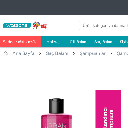
Sadece Watsons’ta
Makyaj
Cilt Bakım
Saç Bakım
Kişi
Ana Sayfa
Saç Bakım
Şampuanlar
Şam