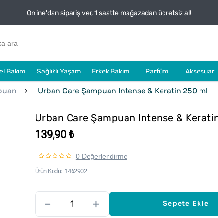
Online'dan sipariş ver, 1 saatte mağazadan ücretsiz al!
sel Bakım
Sağlıklı Yaşam
Erkek Bakım
Parfüm
Aksesuar
puan
Urban Care Şampuan Intense & Keratin 250 ml
Urban Care Şampuan Intense & Kerati
139,90 ₺
0 Değerlendirme
Ürün Kodu
1462902
–
+
Sepete Ekle