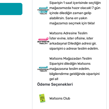
Siparişin 1 saat içerisinde seçtiğin
mağazamızda hazır olacak! 7 gün
içinde dilediğin zaman gelip
alabilirsin. Sana en yakın
mağazamızı seçmek için tıkla!
Watsons Adresine Teslim
İster evine, ister ofisine, ister
arkadaşına! Dilediğin adresi gir,
siparişini o adrese teslim edelim.
Watsons Mağazadan Teslim
Siparişini dilediğin Watsons
mağazasına teslim edelim,
bilgilendirme geldiğinde siparişini
gel al!
Ödeme Seçenekleri
Watsons Club