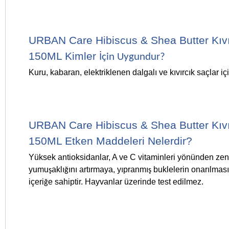
URBAN Care Hibiscus & Shea Butter Kıvı
150ML Kimler
İçin Uygundur?
Kuru, kabaran, elektriklenen dalgalı ve kıvırcık saçlar içi
URBAN Care Hibiscus & Shea Butter Kıvı
150ML Etken Maddeleri Nelerdir?
Yüksek antioksidanlar, A ve C vitaminleri yönünden zen
yumu
aklı
ını artırmaya, yıpranmı
buklelerin onarılması
ş
ğ
ş
içeri
e sahiptir. Hayvanlar üzerinde test edilmez.
ğ