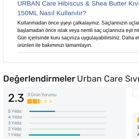
URBAN Care Hibiscus & Shea Butter Kıvı
150ML Nasıl Kullanılır?
Kullanmadan önce
i
eyi çalkalayınız. Saçlarınızın uçl
ş
ş
ba
lamadan önce ıslak veya nemli saç uçlarınıza e
it m
ş
ş
Gün içerisinde kuru saçınıza uygulayabilirsiniz. Daha e
ürünleri ile bakımınızı tamamlayın.
Değerlendirmeler
Urban Care Sıv
2.3
3 Ürün Yorumu
5 Yıldız
4 Yıldız
3 Yıldız
2 Yıldız
1 Yıldız