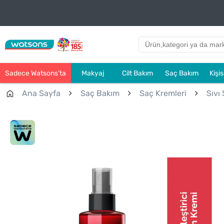
Sadece Watsons’ta
Makyaj
Cilt Bakım
Saç Bakım
Kişi
Ana Sayfa
Saç Bakım
Saç Kremleri
Sıvı