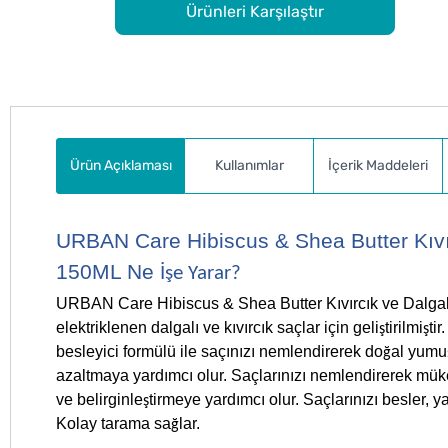
Ürünleri Karşılaştır
Ürün Açıklaması
Kullanımlar
İçerik Maddeleri
URBAN Care Hibiscus & Shea Butter Kıvı
150ML Ne
İşe Yarar?
URBAN Care Hibiscus & Shea Butter Kıvırcık ve Dalgal
elektriklenen dalgalı ve kıvırcık saçlar için geli
tirilmi
ti
ş
ş
besleyici formülü ile saçınızı nemlendirerek do
al yumu
ğ
azaltmaya yardımcı olur. Saçlarınızı nemlendirerek mük
ve belirginle
tirmeye yardımcı olur. Saçlarınızı besler, ya
ş
Kolay tarama sa
lar.
ğ