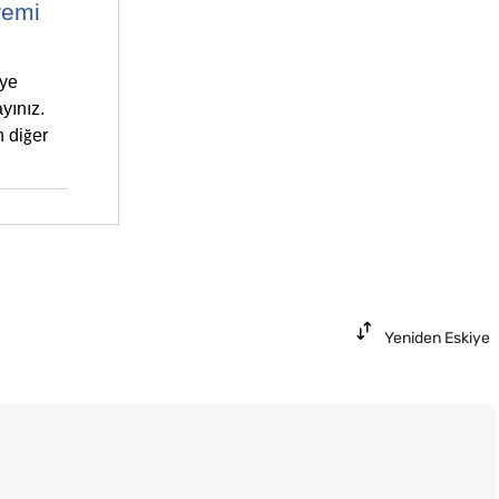
remi
eye
yınız.
 di
er
ğ
Yeniden Eskiye