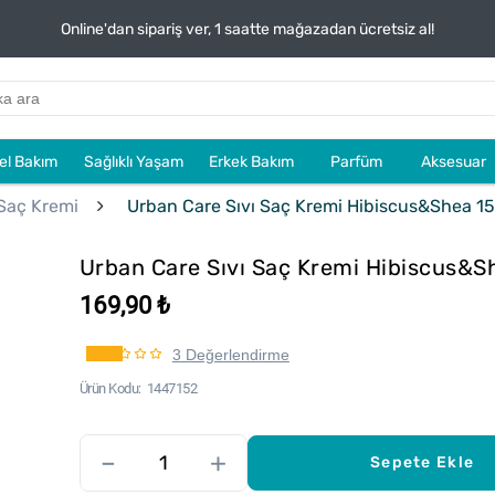
Online'dan sipariş ver, 1 saatte mağazadan ücretsiz al!
sel Bakım
Sağlıklı Yaşam
Erkek Bakım
Parfüm
Aksesuar
 Saç Kremi
Urban Care Sıvı Saç Kremi Hibiscus&Shea 15
Urban Care Sıvı Saç Kremi Hibiscus&S
169,90 ₺
3 Değerlendirme
Ürün Kodu
1447152
–
+
Sepete Ekle