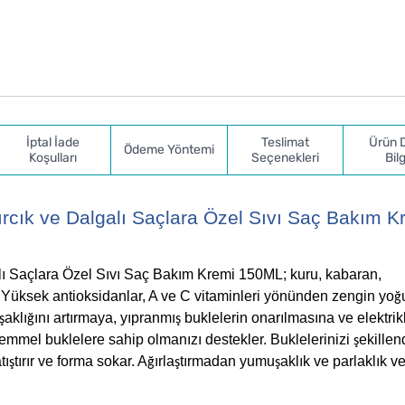
İptal İade
Teslimat
Ürün 
Ödeme Yöntemi
Koşulları
Seçenekleri
Bilg
rcık ve Dalgalı Saçlara Özel Sıvı Saç Bakım K
ı Saçlara Özel Sıvı Saç Bakım Kremi 150ML; kuru, kabaran,
r. Yüksek antioksidanlar, A ve C vitaminleri yönünden zengin yo
ğ
aklı
ını artırmaya, yıpranmı
buklelerin onarılmasına ve elektri
ş
ğ
ş
emmel buklelere sahip olmanızı destekler. Buklelerinizi
ekille
ş
tı
tırır ve forma sokar. A
ırla
tırmadan yumu
aklık ve parlaklık ver
ş
ğ
ş
ş