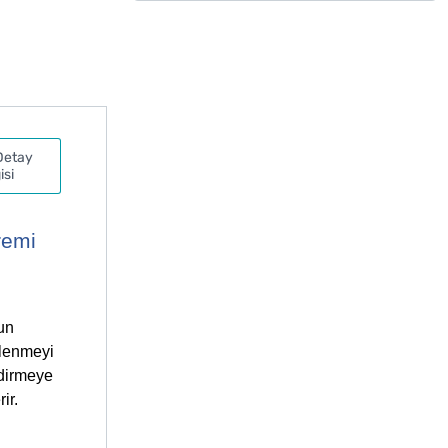
Detay
isi
remi
un
klenmeyi
ndirmeye
ir.