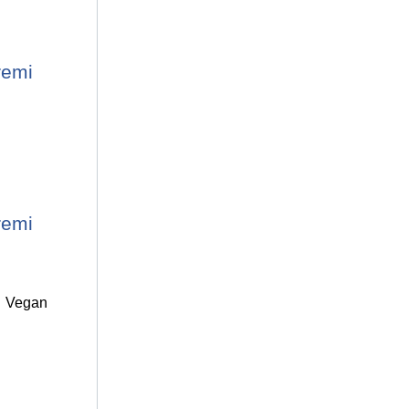
remi
remi
r. Vegan