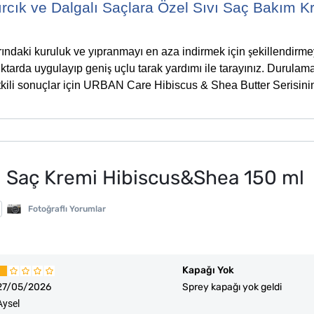
rcık ve Dalgalı Saçlara Özel Sıvı Saç Bakım K
arındaki kuruluk ve yıpranmayı en aza indirmek için
ekillendirm
ş
iktarda uygulayıp geni
uçlu tarak yardımı ile tarayınız. Durulama
ş
tkili sonuçlar için URBAN Care Hibiscus & Shea Butter Serisinin
ı Saç Kremi Hibiscus&Shea 150 ml
Fotoğraflı Yorumlar
Kapağı Yok
27/05/2026
Sprey kapağı yok geldi
Aysel