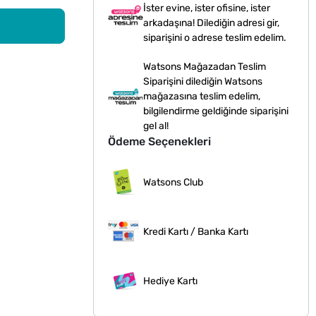
İster evine, ister ofisine, ister
arkadaşına! Dilediğin adresi gir,
siparişini o adrese teslim edelim.
Watsons Mağazadan Teslim
Siparişini dilediğin Watsons
mağazasına teslim edelim,
bilgilendirme geldiğinde siparişini
gel al!
Ödeme Seçenekleri
Watsons Club
Kredi Kartı / Banka Kartı
Hediye Kartı