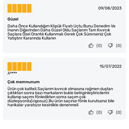
09/08/2023
Güzel
Daha Önce Kullandığım Köpük Fiyatı Uçtu Bunu Denedim Ve
İnanın Diğerinden Daha Güzel Oldu Saçlarım Tam Kıvırcık
Saçlara Özel Orantılı Kullanmak Gerek Çok Sürerseniz Çok
Yatıştırır Kararında Kullanın
(0)
(0)
15/07/2022
A****
Çok memnunum
Ürün çok kaliteli.Saçlarım kıvırcık olmasına rağmen duştan
çıktıktan sonra bazı markaların bukle belirginleştiricilerini
kullanıp saçımı fönledikten sonra saçım çok
düzleşiyordu(vigosuz).Bu ürün saçınızı fönle kurutsanız bile
harikalar yaratıyor kesinlikle denenmeli
(0)
(0)