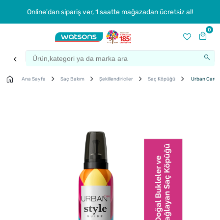
Online'dan sipariş ver, 1 saatte mağazadan ücretsiz al!
0
Ana Sayfa
Saç Bakım
Şekillendiriciler
Saç Köpüğü
Urban Care S