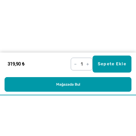
319,90 ₺
–
+
Sepete Ekle
Mağazada Bul