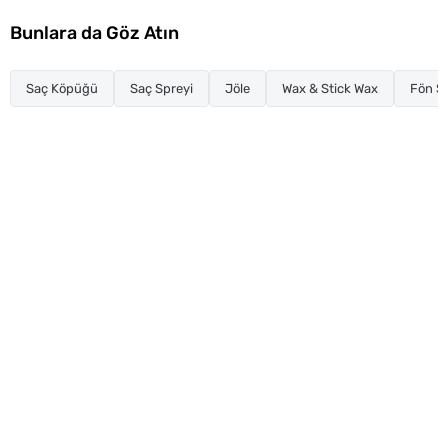
Bunlara da Göz Atın
Saç Köpüğü
Saç Spreyi
Jöle
Wax & Stick Wax
Fön S