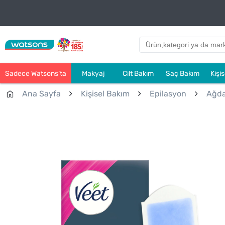
Sadece Watsons’ta
Makyaj
Cilt Bakım
Saç Bakım
Kişi
Ana Sayfa
Kişisel Bakım
Epilasyon
Ağda