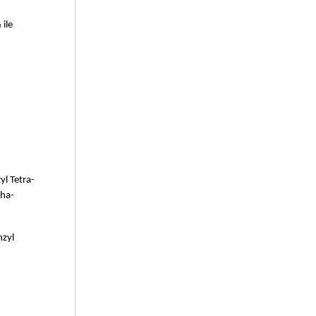
 ile 
M
yl Tetra-
pha-
zyl 