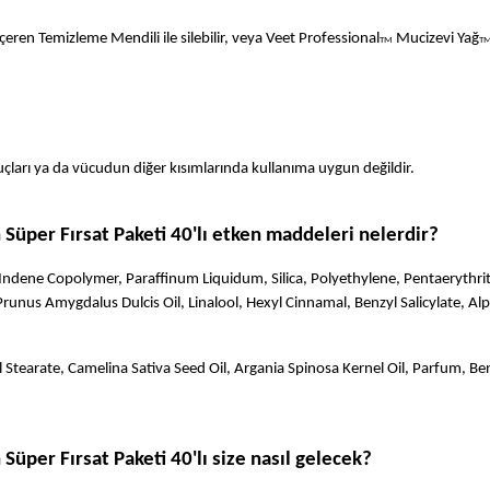
içeren Temizleme Mendili ile silebilir, veya Veet Professional
 Mucizevi Yağ
TM
T
 uçları ya da vücudun diğer kısımlarında kullanıma uygun değildir.
n Süper Fırsat Paketi 40'lı etken maddeleri nelerdir?
ndene Copolymer, Paraffinum Liquidum, Silica, Polyethylene, Pentaerythrit
nus Amygdalus Dulcis Oil, Linalool, Hexyl Cinnamal, Benzyl Salicylate, Al
Stearate, Camelina Sativa Seed Oil, Argania Spinosa Kernel Oil, Parfum, Ben
 Süper Fırsat Paketi 40'lı size nasıl gelecek?