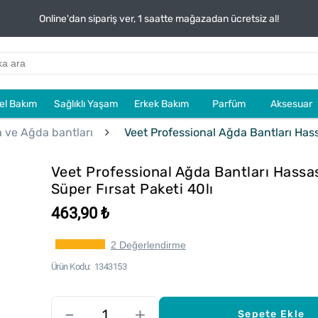
Online'dan sipariş ver, 1 saatte mağazadan ücretsiz al!
sel Bakım
Sağlıklı Yaşam
Erkek Bakım
Parfüm
Aksesuar
 ve Ağda bantları
Veet Professional Ağda Bantları Hassas
Veet Professional Ağda Bantları Hassas 
Süper Fırsat Paketi 40lı
463,90 ₺
2 Değerlendirme
Ürün Kodu
1343153
–
+
Sepete Ekle