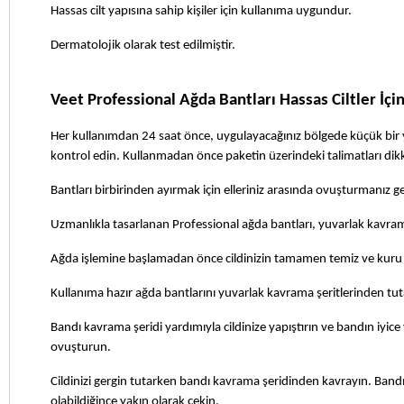
Hassas cilt yapısına sahip kişiler için kullanıma uygundur.
Dermatolojik olarak test edilmiştir.
Veet Professional Ağda Bantları Hassas Ciltler İçin 
Her kullanımdan 24 saat önce, uygulayacağınız bölgede küçük bir y
kontrol edin. Kullanmadan önce paketin üzerindeki talimatları dik
Bantları birbirinden ayırmak için elleriniz arasında ovuşturmanız
Uzmanlıkla tasarlanan Professional ağda bantları, yuvarlak kavram
Ağda işlemine başlamadan önce cildinizin tamamen temiz ve kur
Kullanıma hazır ağda bantlarını yuvarlak kavrama şeritlerinden tuta
Bandı kavrama şeridi yardımıyla cildinize yapıştırın ve bandın iyic
ovuşturun.
Cildinizi gergin tutarken bandı kavrama şeridinden kavrayın. Bandı 
olabildiğince yakın olarak çekin.