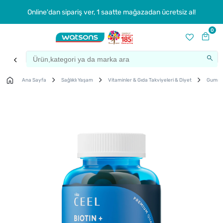
Online'dan sipariş ver, 1 saatte mağazadan ücretsiz al!
0
Ana Sayfa
Sağlıklı Yaşam
Vitaminler & Gıda Takviyeleri & Diyet
Gummy 