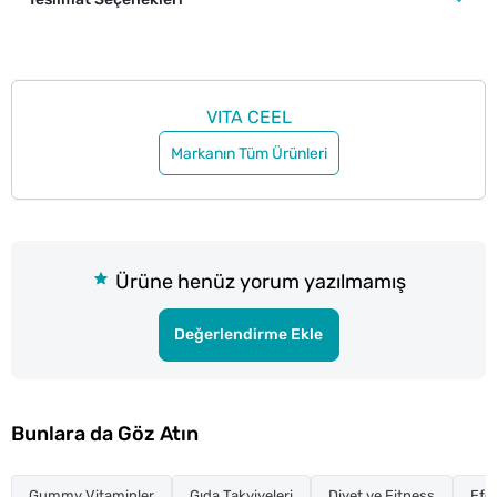
VITA CEEL
Markanın Tüm Ürünleri
Ürüne henüz yorum yazılmamış
Değerlendirme Ekle
Bunlara da Göz Atın
Gummy Vitaminler
Gıda Takviyeleri
Diyet ve Fitness
Efe