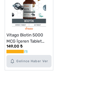
Vitago Biotin 5000
MCG İçeren Tablet
149,00 ₺
Takviye Edici Gıda 60'lı
1
Gelince Haber Ver