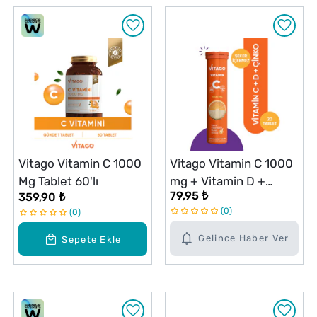
Vitago Vitamin C 1000
Vitago Vitamin C 1000
Mg Tablet 60'lı
mg + Vitamin D +
79,95 ₺
359,90 ₺
Çinko 20'li Efervesan
0
0
Tablet
Gelince Haber Ver
Sepete Ekle