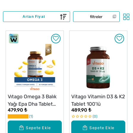
filtreler
Vıtago Omega 3 Balık
Vitago Vitamin D3 & K2
Yağı Epa Dha Tablet
Tablet 100'lü
479,90 ₺
489,90 ₺
60Lı
1
0
Sepete Ekle
Sepete Ekle