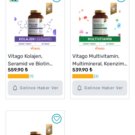
Vitago Kolajen,
Vitago Multivitamin,
Seramid ve Biotin
Multimineral, Koenzim
559,90 ₺
539,90 ₺
İçeren Tablet Takviye
Q-10 İçeren Tablet
1
2
Edici Gıda 30'lu
Takviye Edici Gıda 60'lı
Gelince Haber Ver
Gelince Haber Ver