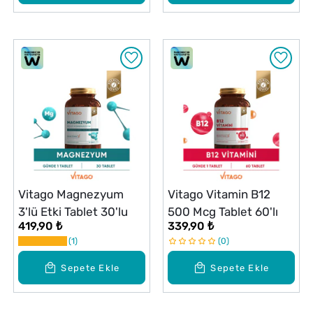
Vitago Magnezyum
Vitago Vitamin B12
3'lü Etki Tablet 30'lu
500 Mcg Tablet 60'lı
419,90 ₺
339,90 ₺
1
0
Sepete Ekle
Sepete Ekle