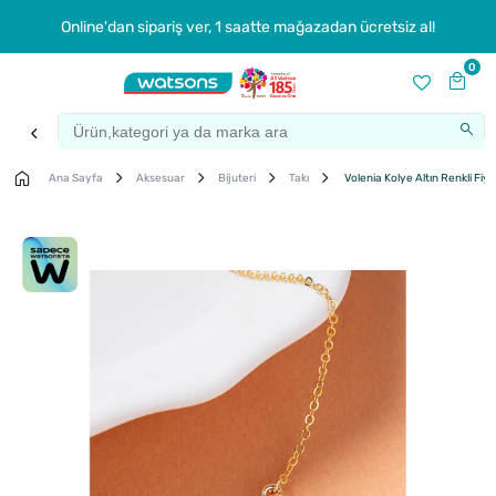
Online'dan sipariş ver, 1 saatte mağazadan ücretsiz al!
0
Ana Sayfa
Aksesuar
Bijuteri
Takı
Volenia Kolye Altın Renkli Fiy