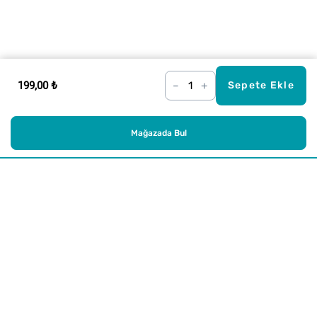
199,00 ₺
–
+
Sepete Ekle
Mağazada Bul
Alışveriş
Kurumsal