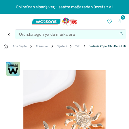
Online'dan sipariş ver, 1 saatte mağazadan ücretsiz al!
0
Ana Sayfa
Aksesuar
Bijuteri
Takı
Volenia Küpe Altın Renkli Mini