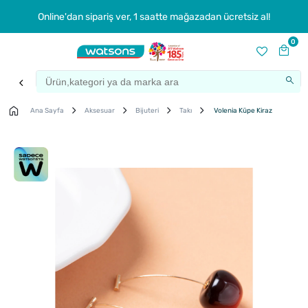
Online'dan sipariş ver, 1 saatte mağazadan ücretsiz al!
0
Ana Sayfa
Aksesuar
Bijuteri
Takı
Volenia Küpe Kiraz