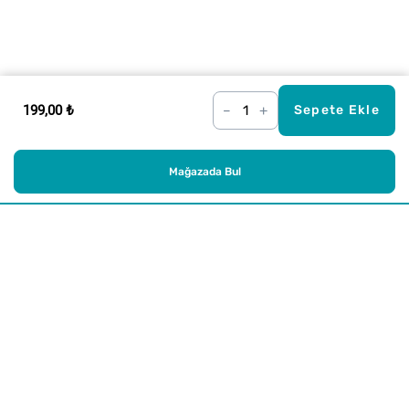
199,00 ₺
–
+
Sepete Ekle
Mağazada Bul
Alışveriş
Kurumsal