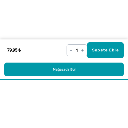
79,95 ₺
–
+
Sepete Ekle
Mağazada Bul
Alışveriş