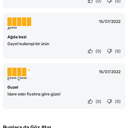
(0)
(0)
15/07/2022
A****
Ağda bezi
Gayet kullanışlı bir ürün
(0)
(0)
15/07/2022
E**** Ç****
Guzel
İdare eder fiyatına göre güzel
(0)
(0)
Bunlara da Göz Atın