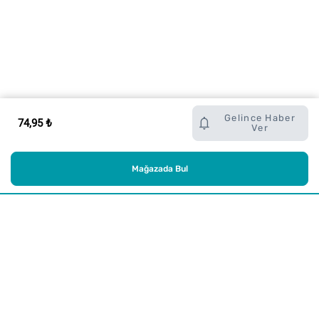
Gelince Haber
74,95 ₺
Ver
Mağazada Bul
Alışveriş