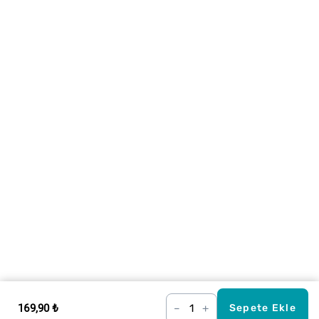
169,90 ₺
–
+
Sepete Ekle