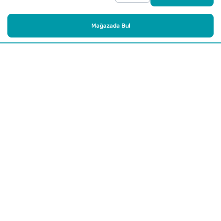
Mağazada Bul
Alışveriş
Kurumsal
Watsons Club
Yardım