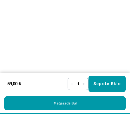
59,00 ₺
–
+
Sepete Ekle
Mağazada Bul