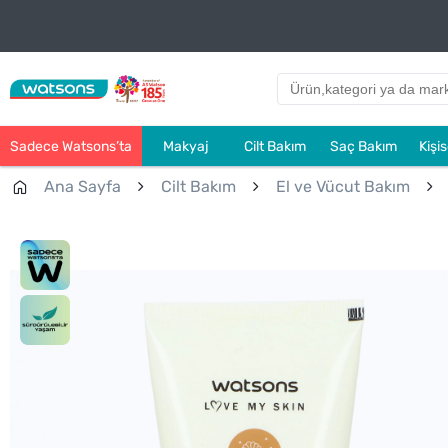
Sadece Watsons’ta
Makyaj
Cilt Bakım
Saç Bakım
Kişi
Ana Sayfa
Cilt Bakım
El ve Vücut Bakım