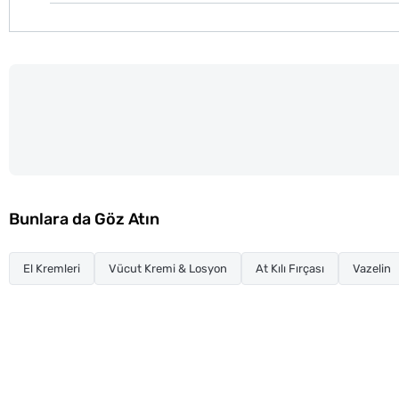
Bunlara da Göz Atın
El Kremleri
Vücut Kremi & Losyon
At Kılı Fırçası
Vazelin