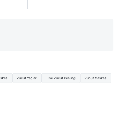
askesi
Vücut Yağları
El ve Vücut Peelingi
Vücut Maskesi