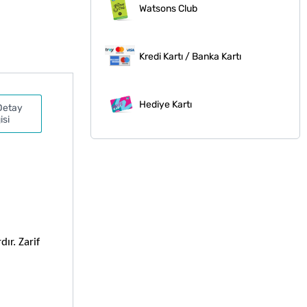
Watsons Club
Kredi Kartı / Banka Kartı
Hediye Kartı
Detay
isi
r. Zarif 