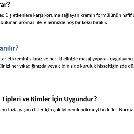
rar?
r. Dış etkenlere karşı koruma sağlayan kremin formülünün hafif o
ulunan aroması ile  ellerinizde hoş bir koku bırakır.
anılır?
tar el kremini sıkınız ve her iki elinizle masaj yaparak uygulayınız.
nizi her yıkadığınızda veya cildiniz de kuruluk hissettiğinizde düz
 Tipleri ve Kimler İçin Uygundur? 
unu fazla yaşan ciltler için çok iyi nemlendirmeyi hedefler. Normal