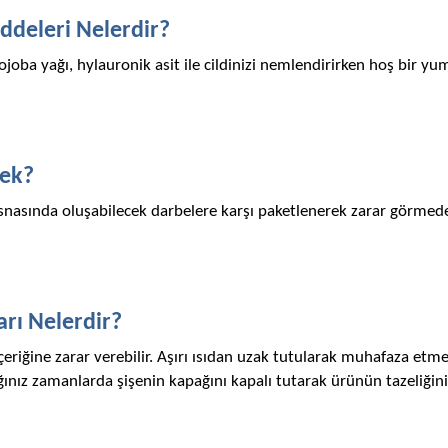
ddeleri Nelerdir?
ojoba yağı, hylauronik asit ile cildinizi nemlendirirken hoş bir yum
cek?
esnasında oluşabilecek darbelere karşı paketlenerek zarar görmede
rı Nelerdir?
çeriğine zarar verebilir. Aşırı ısıdan uzak tutularak muhafaza etmeli
ınız zamanlarda şişenin kapağını kapalı tutarak ürünün tazeliğini