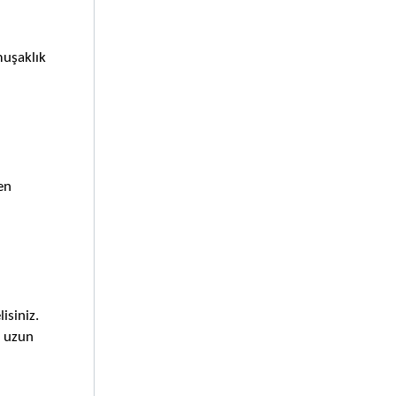
uşaklık 
n 
siniz. 
 uzun 