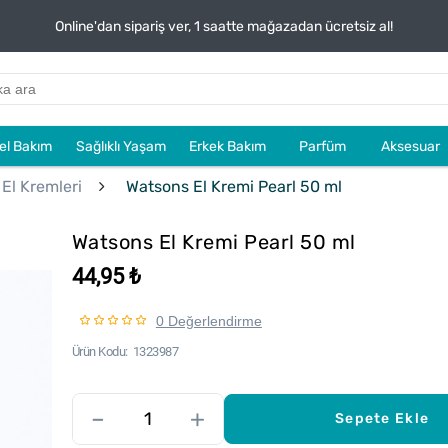
Online'dan sipariş ver, 1 saatte mağazadan ücretsiz al!
sel Bakım
Sağlıklı Yaşam
Erkek Bakım
Parfüm
Aksesuar
El Kremleri
Watsons El Kremi Pearl 50 ml
Watsons El Kremi Pearl 50 ml
44,95 ₺
0 Değerlendirme
Ürün Kodu
1323987
–
+
Sepete Ekle