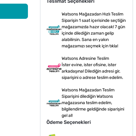
Teslimat Seçenekleri
Watsons Mağazadan Hızlı Teslim
Siparişin 1 saat içerisinde seçtiğin
mağazamızda hazır olacak! 7 gün
içinde dilediğin zaman gelip
alabilirsin. Sana en yakın
mağazamızı seçmek için tıkla!
Watsons Adresine Teslim
İster evine, ister ofisine, ister
arkadaşına! Dilediğin adresi gir,
siparişini o adrese teslim edelim.
Watsons Mağazadan Teslim
Siparişini dilediğin Watsons
mağazasına teslim edelim,
bilgilendirme geldiğinde siparişini
gel al!
Ödeme Seçenekleri