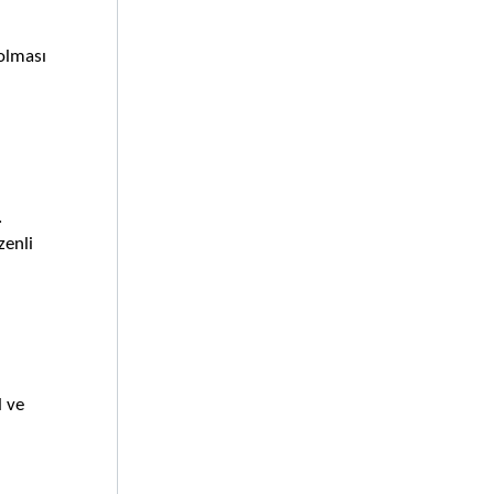
lması 
 
enli 
 ve 