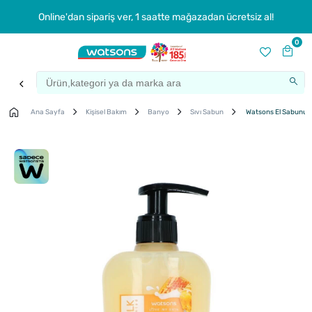
Online'dan sipariş ver, 1 saatte mağazadan ücretsiz al!
0
Ana Sayfa
Kişisel Bakım
Banyo
Sıvı Sabun
Watsons El Sabunu B